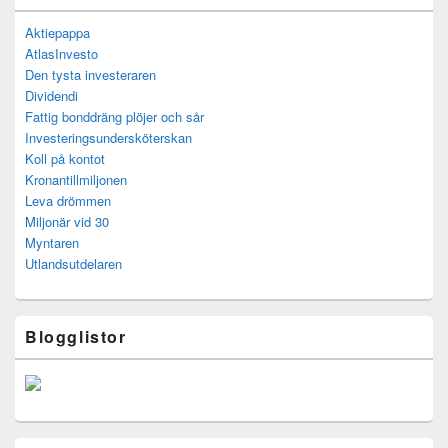
Aktiepappa
AtlasInvesto
Den tysta investeraren
Dividendi
Fattig bonddräng plöjer och sår
Investeringsundersköterskan
Koll på kontot
Kronantillmiljonen
Leva drömmen
Miljonär vid 30
Myntaren
Utlandsutdelaren
Blogglistor