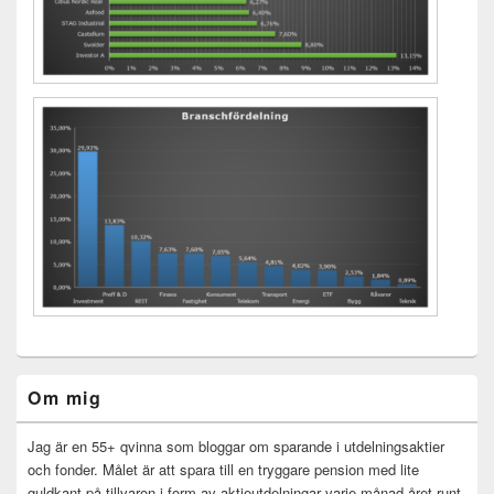
Primära
Om mig
sidofältet
Widget
område
Jag är en 55+ qvinna som bloggar om sparande i utdelningsaktier
och fonder. Målet är att spara till en tryggare pension med lite
guldkant på tillvaron i form av aktieutdelningar varje månad året runt.