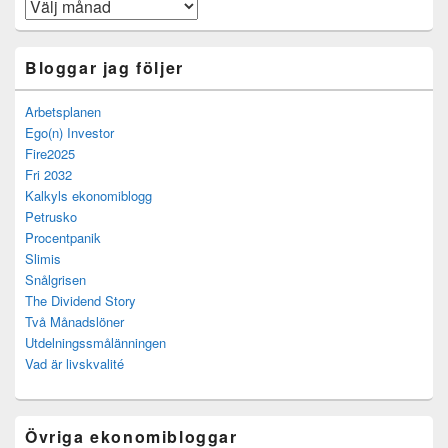
Arkiv
Bloggar jag följer
Arbetsplanen
Ego(n) Investor
Fire2025
Fri 2032
Kalkyls ekonomiblogg
Petrusko
Procentpanik
Slimis
Snålgrisen
The Dividend Story
Två Månadslöner
Utdelningssmålänningen
Vad är livskvalité
Övriga ekonomibloggar