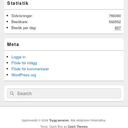
Statistik
Sidvisningar:
766390
Besökare:
592552
Besök per dag:
607
Meta
Logga in
Flöde för inlägg
Flöde för kommentarer
WordPress.org
Sök
Sök
efter:
Upphovsrätt © 2026
Trygg pension
. Alla rättigheter förbehållna.
Tema: Catch Box av
Catch Themes