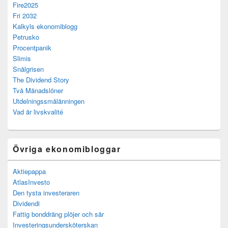
Fire2025
Fri 2032
Kalkyls ekonomiblogg
Petrusko
Procentpanik
Slimis
Snålgrisen
The Dividend Story
Två Månadslöner
Utdelningssmålänningen
Vad är livskvalité
Övriga ekonomibloggar
Aktiepappa
AtlasInvesto
Den tysta investeraren
Dividendi
Fattig bonddräng plöjer och sår
Investeringsundersköterskan