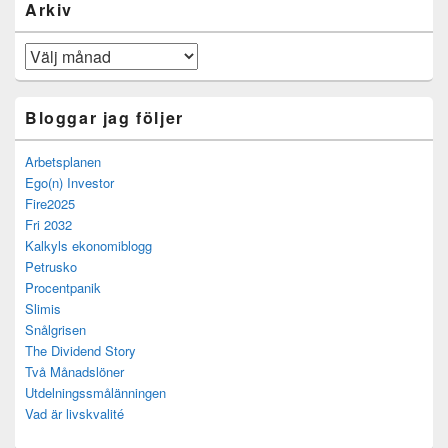
Arkiv
Arkiv
Bloggar jag följer
Arbetsplanen
Ego(n) Investor
Fire2025
Fri 2032
Kalkyls ekonomiblogg
Petrusko
Procentpanik
Slimis
Snålgrisen
The Dividend Story
Två Månadslöner
Utdelningssmålänningen
Vad är livskvalité