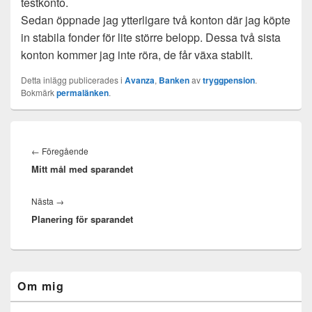
testkonto.
Sedan öppnade jag ytterligare två konton där jag köpte
in stabila fonder för lite större belopp. Dessa två sista
konton kommer jag inte röra, de får växa stabilt.
Detta inlägg publicerades i
Avanza
,
Banken
av
tryggpension
.
Bokmärk
permalänken
.
Inläggsnavigering
Föregående
←
Föregående
Mitt mål med sparandet
inlägg:
Nästa
Nästa
→
Planering för sparandet
inlägg:
Primära
Om mig
sidofältet
Widget