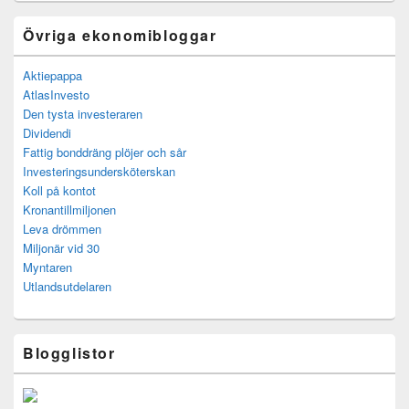
Övriga ekonomibloggar
Aktiepappa
AtlasInvesto
Den tysta investeraren
Dividendi
Fattig bonddräng plöjer och sår
Investeringsundersköterskan
Koll på kontot
Kronantillmiljonen
Leva drömmen
Miljonär vid 30
Myntaren
Utlandsutdelaren
Blogglistor