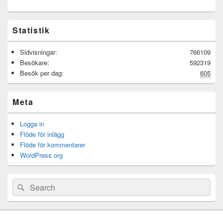
Statistik
Sidvisningar:
766109
Besökare:
592319
Besök per dag:
605
Meta
Logga in
Flöde för inlägg
Flöde för kommentarer
WordPress.org
Sök
Sök
efter: