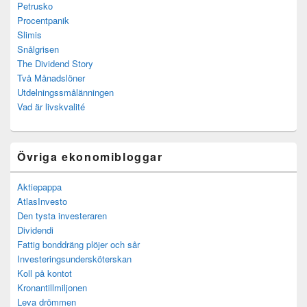
Petrusko
Procentpanik
Slimis
Snålgrisen
The Dividend Story
Två Månadslöner
Utdelningssmålänningen
Vad är livskvalité
Övriga ekonomibloggar
Aktiepappa
AtlasInvesto
Den tysta investeraren
Dividendi
Fattig bonddräng plöjer och sår
Investeringsundersköterskan
Koll på kontot
Kronantillmiljonen
Leva drömmen