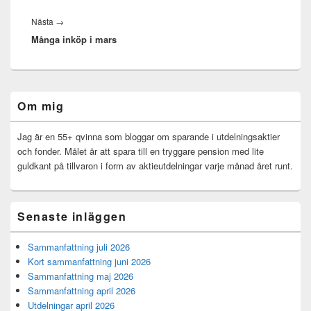
Nästa
Nästa
→
Många inköp i mars
inlägg:
Primära
Om mig
sidofältet
Widget
område
Jag är en 55+ qvinna som bloggar om sparande i utdelningsaktier
och fonder. Målet är att spara till en tryggare pension med lite
guldkant på tillvaron i form av aktieutdelningar varje månad året runt.
Senaste inläggen
Sammanfattning juli 2026
Kort sammanfattning juni 2026
Sammanfattning maj 2026
Sammanfattning april 2026
Utdelningar april 2026