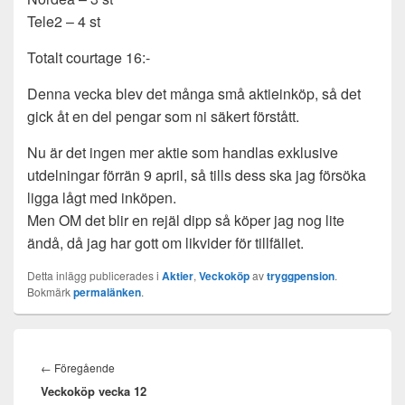
Tele2 – 4 st
Totalt courtage 16:-
Denna vecka blev det många små aktieinköp, så det
gick åt en del pengar som ni säkert förstått.
Nu är det ingen mer aktie som handlas exklusive
utdelningar förrän 9 april, så tills dess ska jag försöka
ligga lågt med inköpen.
Men OM det blir en rejäl dipp så köper jag nog lite
ändå, då jag har gott om likvider för tillfället.
Detta inlägg publicerades i
Aktier
,
Veckoköp
av
tryggpension
.
Bokmärk
permalänken
.
Inläggsnavigering
Föregående
←
Föregående
Veckoköp vecka 12
inlägg: