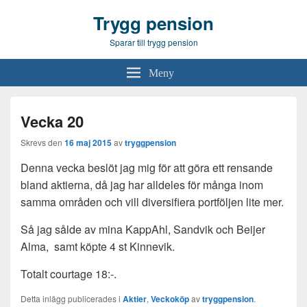
Trygg pension
Sparar till trygg pension
Meny
Vecka 20
Skrevs den
16 maj 2015
av
tryggpension
Denna vecka beslöt jag mig för att göra ett rensande
bland aktierna, då jag har alldeles för många inom
samma områden och vill diversifiera portföljen lite mer.
Så jag sålde av mina KappAhl, Sandvik och Beijer
Alma, samt köpte 4 st Kinnevik.
Totalt courtage 18:-.
Detta inlägg publicerades i
Aktier
,
Veckoköp
av
tryggpension
.