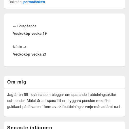
Bokmärk
permalänken
.
Inläggsnavigering
Föregående
←
Föregående
Veckoköp vecka 19
inlägg:
Nästa
Nästa
→
Veckoköp vecka 21
inlägg:
Primära
Om mig
sidofältet
Widget
område
Jag är en 55+ qvinna som bloggar om sparande i utdelningsaktier
och fonder. Målet är att spara till en tryggare pension med lite
guldkant på tillvaron i form av aktieutdelningar varje månad året runt.
Senaste inläggen