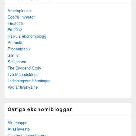
Arbetsplanen
Ego(n) Investor
Fire2025
Fri 2032
Kalkyls ekonomiblogg
Petrusko
Procentpanik
Slimis
Snålgrisen
The Dividend Story
Två Månadslöner
Utdelningssmålänningen
Vad är livskvalité
Övriga ekonomibloggar
Aktiepappa
AtlasInvesto
Den tysta investeraren