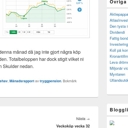
Övriga
Aktiepapp
AtlasInves
Den tysta 
Dividendi
Fattig bond
Investerin
Koll på kon
 denna månad då jag inte gjort några köp
Kronantillm
en. Totalbeloppen har dock stigit vilket ni
Leva drö
ch Skulder nedan.
Miljonär vi
Myntaren
Utlandsutd
nehav
,
Månadsrapport
av
tryggpension
. Bokmärk
Bloggl
Nästa
Nästa
→
Veckoköp vecka 32
inlägg: