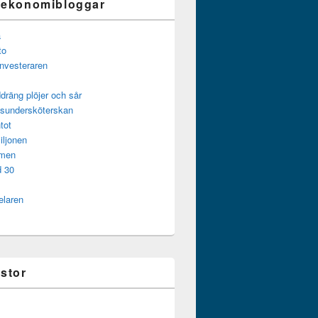
 ekonomibloggar
a
to
investeraren
dräng plöjer och sår
gsundersköterskan
tot
iljonen
mmen
d 30
elaren
istor