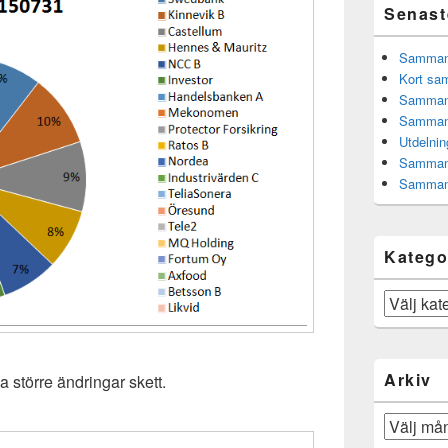
Senast
Sammanfa
Kort sam
Sammanf
Sammanf
Utdelnin
Sammanf
Sammanf
Katego
Kategorier
Arkiv
a större ändringar skett.
Arkiv