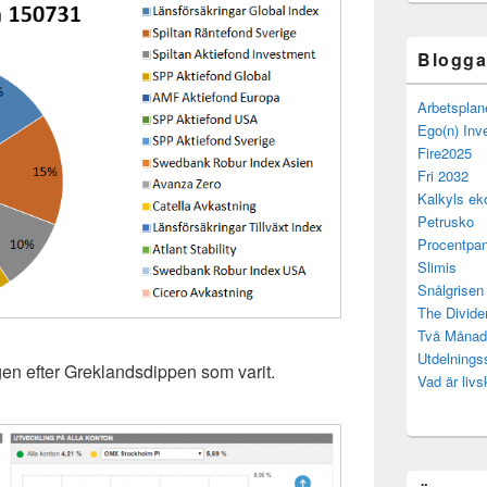
Bloggar
Arbetsplan
Ego(n) Inv
Fire2025
Fri 2032
Kalkyls ek
Petrusko
Procentpan
Slimis
Snålgrisen
The Divide
Två Månad
Utdelning
igen efter Greklandsdippen som varit.
Vad är livs