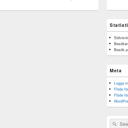
Statist
Sidvisni
Besökar
Besök p
Meta
Logga in
Flöde fö
Flöde f
WordPre
Sök
Sök
efter: