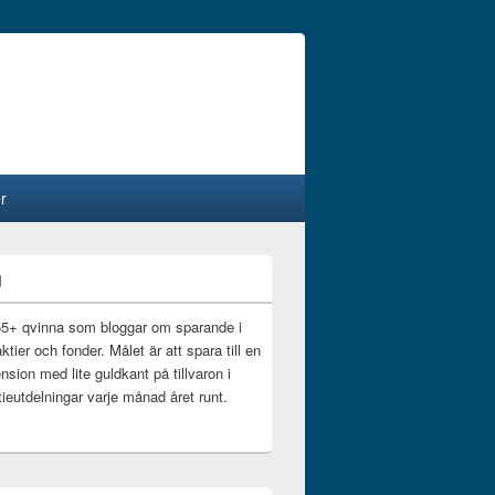
r
g
55+ qvinna som bloggar om sparande i
ktier och fonder. Målet är att spara till en
nsion med lite guldkant på tillvaron i
ieutdelningar varje månad året runt.