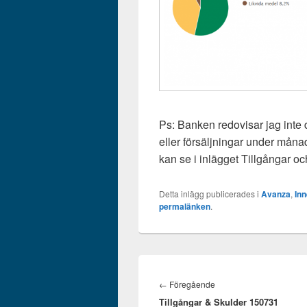
Ps: Banken redovisar jag inte
eller försäljningar under månad
kan se i inlägget Tillgångar o
Detta inlägg publicerades i
Avanza
,
In
permalänken
.
Inläggsnavigering
Föregående
←
Föregående
Tillgångar & Skulder 150731
inlägg: