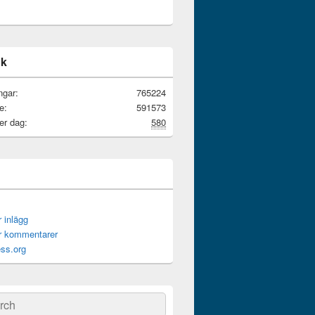
ik
ngar:
765224
e:
591573
er dag:
580
r inlägg
ör kommentarer
ss.org