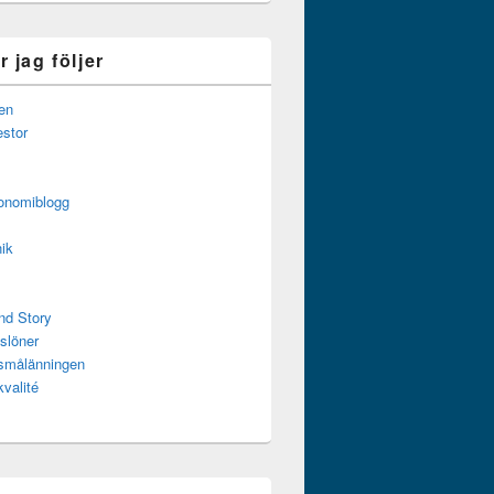
 jag följer
en
estor
onomiblogg
ik
nd Story
slöner
ssmålänningen
kvalité