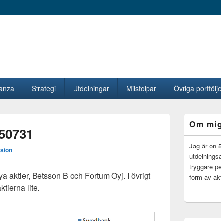
vanza
Strategi
Utdelningar
Milstolpar
Övriga portfölje
Primära
Om mi
sidofältet
50731
Widget
område
Jag är en 
sion
utdelningsa
tryggare pe
 aktier, Betsson B och Fortum Oyj. I övrigt
form av akt
tierna lite.