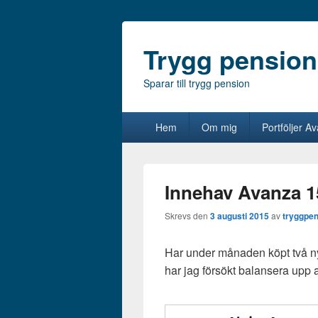
Trygg pension
Sparar till trygg pension
Primär
Hem
Om mig
Portföljer A
meny
Innehav Avanza 1
Skrevs den
3 augusti 2015
av
tryggpen
Har under månaden köpt två nya
har jag försökt balansera upp ak