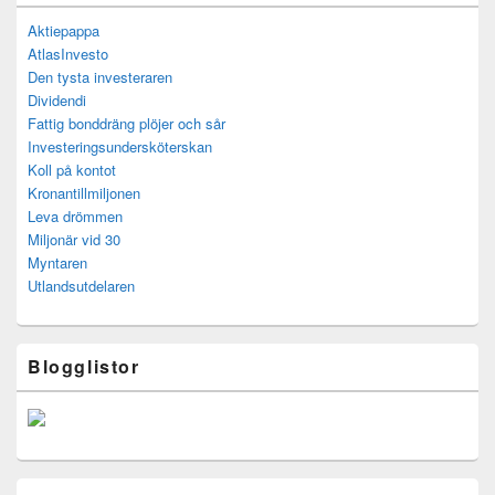
Aktiepappa
AtlasInvesto
Den tysta investeraren
Dividendi
Fattig bonddräng plöjer och sår
Investeringsundersköterskan
Koll på kontot
Kronantillmiljonen
Leva drömmen
Miljonär vid 30
Myntaren
Utlandsutdelaren
Blogglistor