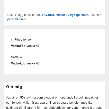
Detta inlägg publicerades i
Avanza
,
Fonder
av
tryggpension
. Bokmärk
permalänken
.
Inläggsnavigering
Föregående
←
Föregående
Veckoköp vecka 42
inlägg:
Nästa
Nästa
→
Veckoköp vecka 43
inlägg:
Primära
Om mig
sidofältet
Widget
område
Jag är en 55+ qvinna som bloggar om sparande i utdelningsaktier
och fonder. Målet är att spara till en tryggare pension med lite
guldkant på tillvaron i form av aktieutdelningar varje månad året runt.