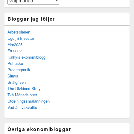
Bloggar jag följer
Arbetsplanen
Ego(n) Investor
Fire2025
Fri 2032
Kalkyls ekonomiblogg
Petrusko
Procentpanik
Slimis
Snålgrisen
The Dividend Story
Två Månadslöner
Utdelningssmålänningen
Vad är livskvalité
Övriga ekonomibloggar