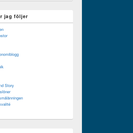
 jag följer
en
estor
onomiblogg
ik
nd Story
slöner
ssmålänningen
kvalité