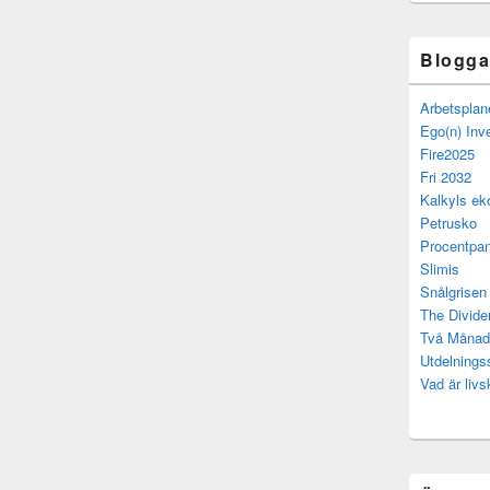
Bloggar
Arbetsplan
Ego(n) Inv
Fire2025
Fri 2032
Kalkyls ek
Petrusko
Procentpan
Slimis
Snålgrisen
The Divide
Två Månad
Utdelning
Vad är livs