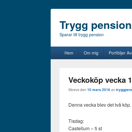
Trygg pension
Sparar till trygg pension
Primär
Hem
Om mig
Portföljer A
meny
Veckoköp vecka 
Skrevs den
10 mars 2016
av
tryggpen
Denna vecka blev det två köp.
Tisdag:
Castellum – 5 st