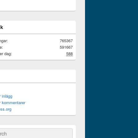
ik
ngar:
765367
e:
591667
er dag:
588
r inlägg
ör kommentarer
ss.org