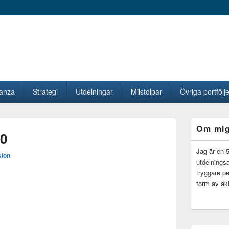
vanza
Strategi
Utdelningar
Milstolpar
Övriga portfölje
Primära
Om mi
sidofältet
10
Widget
område
Jag är en 
sion
utdelningsa
tryggare pe
form av akt