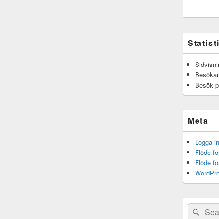
Statist
Sidvisni
Besökar
Besök p
Meta
Logga in
Flöde fö
Flöde f
WordPre
Sök
Sök
efter: