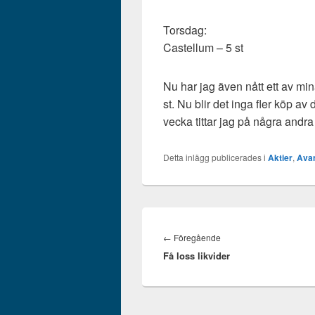
Torsdag:
Castellum – 5 st
Nu har jag även nått ett av m
st. Nu blir det inga fler köp a
vecka tittar jag på några andra 
Detta inlägg publicerades i
Aktier
,
Ava
Inläggsnavigering
Föregående
←
Föregående
Få loss likvider
inlägg: