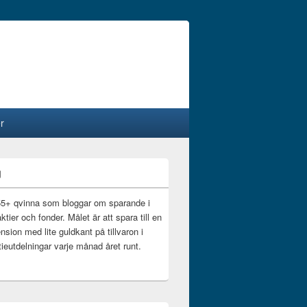
r
g
55+ qvinna som bloggar om sparande i
ktier och fonder. Målet är att spara till en
nsion med lite guldkant på tillvaron i
ieutdelningar varje månad året runt.