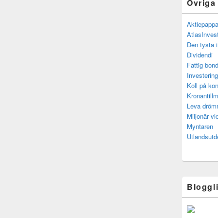
Övriga
Aktiepapp
AtlasInves
Den tysta 
Dividendi
Fattig bond
Investerin
Koll på kon
Kronantillm
Leva drö
Miljonär vi
Myntaren
Utlandsutd
Bloggl