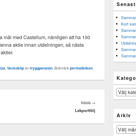
Senast
Sammanfa
Kort sam
Sammanf
ina mål med Castellum, nämligen att ha 100
Sammanf
Utdelnin
v denna aktie innan utdelningen, så nästa
Sammanf
aktier.
Sammanf
nza
,
Veckoköp
av
tryggpension
. Bokmärk
permalänken
.
Katego
Kategorier
Nästa
Nästa
→
Lekportfölj
inlägg:
Arkiv
Arkiv