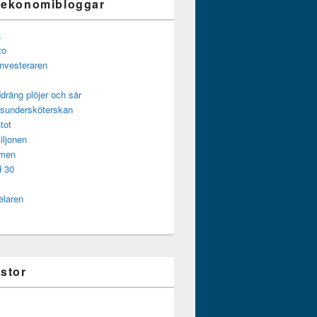
 ekonomibloggar
a
to
investeraren
dräng plöjer och sår
gsundersköterskan
tot
iljonen
mmen
d 30
elaren
istor