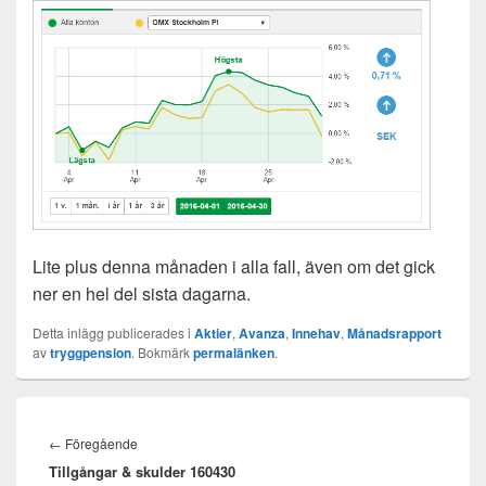
Lite plus denna månaden i alla fall, även om det gick
ner en hel del sista dagarna.
Detta inlägg publicerades i
Aktier
,
Avanza
,
Innehav
,
Månadsrapport
av
tryggpension
. Bokmärk
permalänken
.
Inläggsnavigering
Föregående
←
Föregående
Tillgångar & skulder 160430
inlägg: