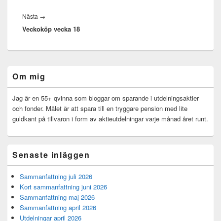
Nästa
Nästa
→
Veckoköp vecka 18
inlägg:
Primära
Om mig
sidofältet
Widget
område
Jag är en 55+ qvinna som bloggar om sparande i utdelningsaktier
och fonder. Målet är att spara till en tryggare pension med lite
guldkant på tillvaron i form av aktieutdelningar varje månad året runt.
Senaste inläggen
Sammanfattning juli 2026
Kort sammanfattning juni 2026
Sammanfattning maj 2026
Sammanfattning april 2026
Utdelningar april 2026