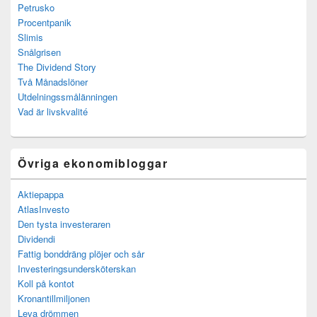
Petrusko
Procentpanik
Slimis
Snålgrisen
The Dividend Story
Två Månadslöner
Utdelningssmålänningen
Vad är livskvalité
Övriga ekonomibloggar
Aktiepappa
AtlasInvesto
Den tysta investeraren
Dividendi
Fattig bonddräng plöjer och sår
Investeringsundersköterskan
Koll på kontot
Kronantillmiljonen
Leva drömmen