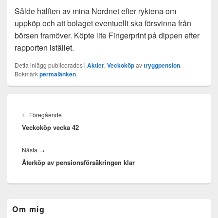
Sålde hälften av mina Nordnet efter ryktena om
uppköp och att bolaget eventuellt ska försvinna från
börsen framöver. Köpte lite Fingerprint på dippen efter
rapporten istället.
Detta inlägg publicerades i
Aktier
,
Veckoköp
av
tryggpension
.
Bokmärk
permalänken
.
Inläggsnavigering
Föregående
←
Föregående
Veckoköp vecka 42
inlägg:
Nästa
Nästa
→
Återköp av pensionsförsäkringen klar
inlägg:
Primära
Om mig
sidofältet