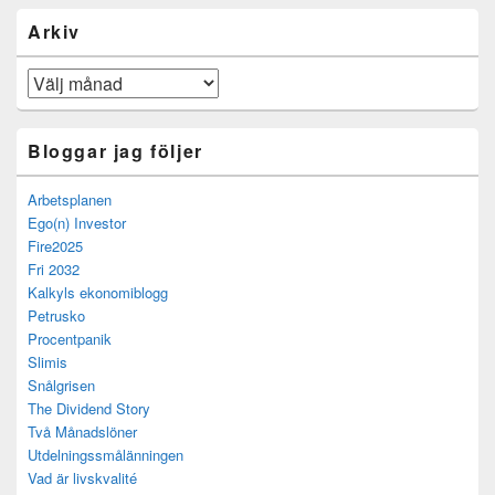
Arkiv
Arkiv
Bloggar jag följer
Arbetsplanen
Ego(n) Investor
Fire2025
Fri 2032
Kalkyls ekonomiblogg
Petrusko
Procentpanik
Slimis
Snålgrisen
The Dividend Story
Två Månadslöner
Utdelningssmålänningen
Vad är livskvalité