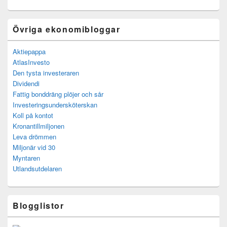
Övriga ekonomibloggar
Aktiepappa
AtlasInvesto
Den tysta investeraren
Dividendi
Fattig bonddräng plöjer och sår
Investeringsundersköterskan
Koll på kontot
Kronantillmiljonen
Leva drömmen
Miljonär vid 30
Myntaren
Utlandsutdelaren
Blogglistor