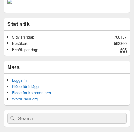
Statistik
Sidvisningar:
766157
Besökare:
592360
Besök per dag:
605
Meta
Logga in
Flöde för inlägg
Flöde för kommentarer
WordPress.org
Sök
Sök
efter: