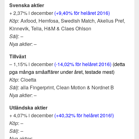
Svenska aktier
+ 2,37% i december
(+9,40% för helåret 2016)
Köp
: Axfood, Hemfosa, Swedish Match, Akelius Pref,
Kinnevik, Telia, H&M & Claes Ohlson
Sälj
: –
Nya aktier
: –
Tillväxt
– 1,15% i december
(-14,02% för helåret 2016)
(detta
pga många småaffärer under året, testade mest)
Köp
: Cloetta
Sälj
: alla Fingerprint, Clean Motion & Nordnet B
Nya aktier
: –
Utländska aktier
+ 4,07% i december
(+40,32% för helåret 2016!)
Köp
: –
Sälj
: –
Nya aktier
: –