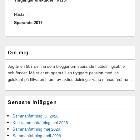
Nästa
Nästa
→
Sparande 2017
inlägg:
Primära
Om mig
sidofältet
Widget
område
Jag är en 55+ qvinna som bloggar om sparande i utdelningsaktier
och fonder. Målet är att spara till en tryggare pension med lite
guldkant på tillvaron i form av aktieutdelningar varje månad året runt.
Senaste inläggen
Sammanfattning juli 2026
Kort sammanfattning juni 2026
Sammanfattning maj 2026
Sammanfattning april 2026