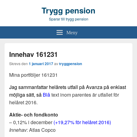
Trygg pension
Sparar till trygg pension
Meny
Innehav 161231
Skrevs den
1 januari 2017
av
tryggpension
Mina portföljer 161231
Jag sammanfattar helårets utfall på Avanza på enklast
möjliga sätt, så
Blå
text inom parentes är utfallet för
helåret 2016.
Aktie- och fondkonto
– 0,12% i december
(+19,27% för helåret 2016)
Innehav
: Atlas Copco