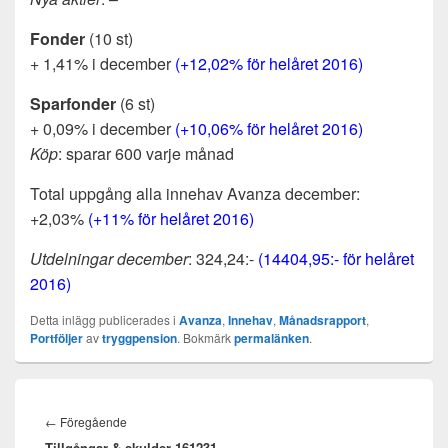
Fonder
(10 st)
+ 1,41% i december
(+12,02% för helåret 2016)
Sparfonder
(6 st)
+ 0,09% i december
(+10,06% för helåret 2016)
Köp
: sparar 600 varje månad
Total uppgång alla innehav Avanza december:
+2,03%
(+11% för helåret 2016)
Utdelningar december
: 324,24:-
(14404,95:- för helåret
2016)
Detta inlägg publicerades i
Avanza
,
Innehav
,
Månadsrapport
,
Portföljer
av
tryggpension
. Bokmärk
permalänken
.
Inläggsnavigering
Föregående
←
Föregående
Tillgångar & skulder 161231
inlägg: