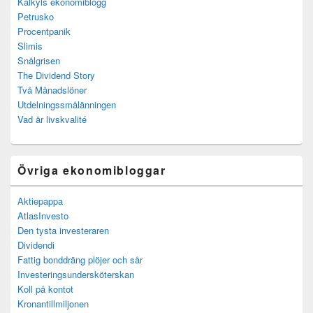
Kalkyls ekonomiblogg
Petrusko
Procentpanik
Slimis
Snålgrisen
The Dividend Story
Två Månadslöner
Utdelningssmålänningen
Vad är livskvalité
Övriga ekonomibloggar
Aktiepappa
AtlasInvesto
Den tysta investeraren
Dividendi
Fattig bonddräng plöjer och sår
Investeringsundersköterskan
Koll på kontot
Kronantillmiljonen