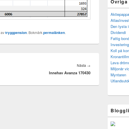
Övriga
Aktiepapp
AtlasInves
Den tysta 
Dividendi
av
tryggpension
. Bokmärk
permalänken
.
Fattig bond
Investerin
Koll på kon
Kronantillm
Leva drö
Nästa
Nästa
→
Miljonär vi
Innehav Avanza 170430
inlägg:
Myntaren
Utlandsutd
Bloggl