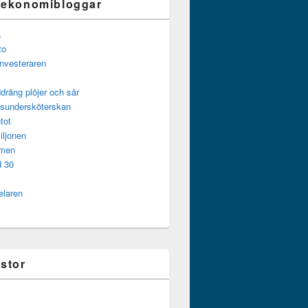
 ekonomibloggar
a
to
investeraren
dräng plöjer och sår
gsundersköterskan
tot
iljonen
mmen
d 30
elaren
istor