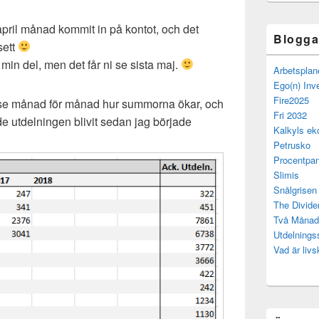
 april månad kommit in på kontot, och det
Bloggar
sett
min del, men det får ni se sista maj.
Arbetsplan
Ego(n) Inv
Fire2025
else månad för månad hur summorna ökar, och
Fri 2032
e utdelningen blivit sedan jag började
Kalkyls ek
Petrusko
Procentpan
Slimis
Snålgrisen
The Divide
Två Månad
Utdelning
Vad är livs