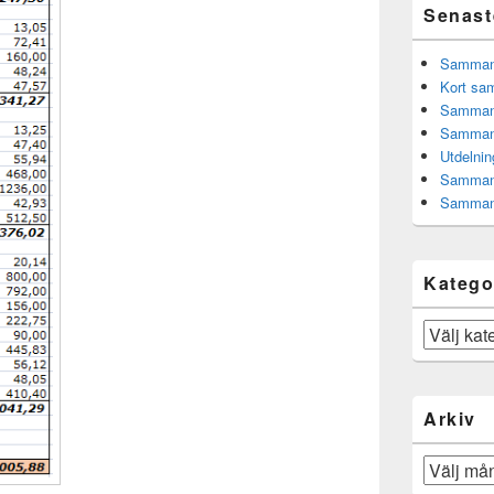
Senast
Sammanfa
Kort sam
Sammanf
Sammanf
Utdelnin
Sammanf
Sammanf
Katego
Kategorier
Arkiv
Arkiv