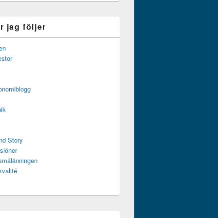
 jag följer
en
estor
onomiblogg
ik
nd Story
slöner
ssmålänningen
kvalité