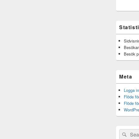
Statist
Sidvisni
Besökar
Besök p
Meta
Logga in
Flöde fö
Flöde f
WordPre
Sök
Sök
efter: