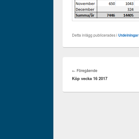
Detta inlägg publicerades i
Utdelningar
Inläggsnavigering
Föregående
←
Föregående
Köp vecka 16 2017
inlägg: