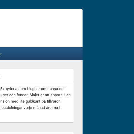
r
g
55+ qvinna som bloggar om sparande i
ktier och fonder. Målet är att spara till en
nsion med lite guldkant på tillvaron i
ieutdelningar varje månad året runt.