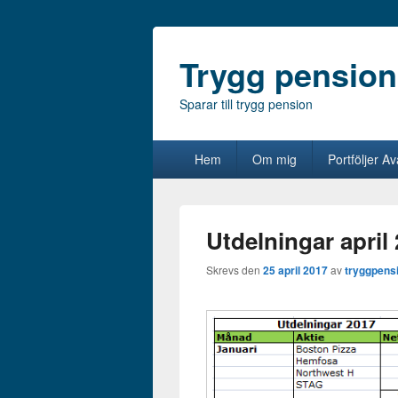
Trygg pension
Sparar till trygg pension
Primär
Hem
Om mig
Portföljer A
meny
Utdelningar april
Skrevs den
25 april 2017
av
tryggpens