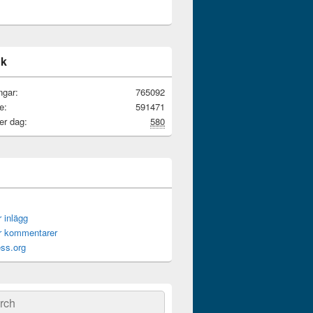
ik
ngar:
765092
e:
591471
er dag:
580
r inlägg
ör kommentarer
ss.org