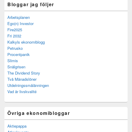
Bloggar jag följer
Arbetsplanen
Ego(n) Investor
Fire2025
Fri 2032
Kalkyls ekonomiblogg
Petrusko
Procentpanik
Slimis
Snålgrisen
The Dividend Story
Två Månadslöner
Utdelningssmålänningen
Vad är livskvalité
Övriga ekonomibloggar
Aktiepappa