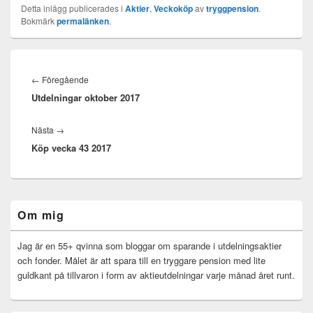
Detta inlägg publicerades i
Aktier
,
Veckoköp
av
tryggpension
.
Bokmärk
permalänken
.
Inläggsnavigering
Föregående
←
Föregående
Utdelningar oktober 2017
inlägg:
Nästa
Nästa
→
Köp vecka 43 2017
inlägg:
Primära
Om mig
sidofältet
Widget
område
Jag är en 55+ qvinna som bloggar om sparande i utdelningsaktier
och fonder. Målet är att spara till en tryggare pension med lite
guldkant på tillvaron i form av aktieutdelningar varje månad året runt.