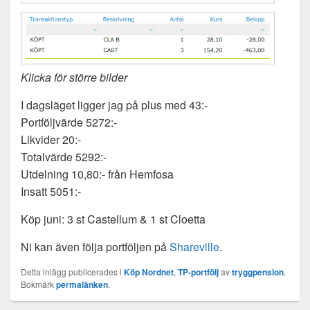
Klicka för större bilder
I dagsläget ligger jag på plus med 43:-
Portföljvärde 5272:-
Likvider 20:-
Totalvärde 5292:-
Utdelning 10,80:- från Hemfosa
Insatt 5051:-
Köp juni: 3 st Castellum & 1 st Cloetta
Ni kan även följa portföljen på
Shareville
.
Detta inlägg publicerades i
Köp Nordnet
,
TP-portfölj
av
tryggpension
.
Bokmärk
permalänken
.