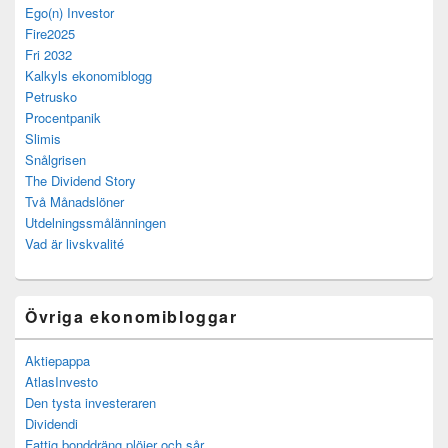
Ego(n) Investor
Fire2025
Fri 2032
Kalkyls ekonomiblogg
Petrusko
Procentpanik
Slimis
Snålgrisen
The Dividend Story
Två Månadslöner
Utdelningssmålänningen
Vad är livskvalité
Övriga ekonomibloggar
Aktiepappa
AtlasInvesto
Den tysta investeraren
Dividendi
Fattig bonddräng plöjer och sår