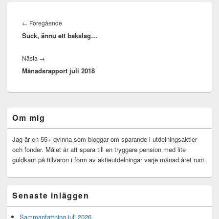
Inläggsnavigering
Föregående
←
Föregående
Suck, ännu ett bakslag…
inlägg:
Nästa
Nästa
→
Månadsrapport juli 2018
inlägg:
Primära
Om mig
sidofältet
Widget
område
Jag är en 55+ qvinna som bloggar om sparande i utdelningsaktier
och fonder. Målet är att spara till en tryggare pension med lite
guldkant på tillvaron i form av aktieutdelningar varje månad året runt.
Senaste inläggen
Sammanfattning juli 2026