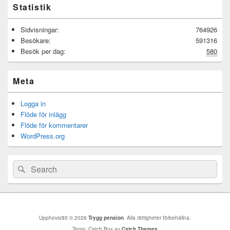
Statistik
Sidvisningar:
764926
Besökare:
591316
Besök per dag:
580
Meta
Logga in
Flöde för inlägg
Flöde för kommentarer
WordPress.org
Sök
Sök
efter:
Upphovsrätt © 2026
Trygg pension
. Alla rättigheter förbehållna.
Tema: Catch Box av
Catch Themes