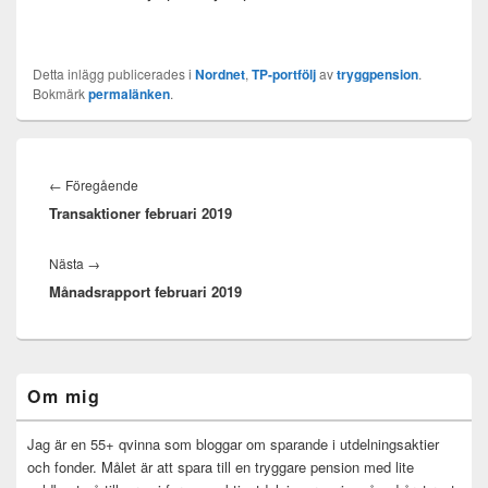
Detta inlägg publicerades i
Nordnet
,
TP-portfölj
av
tryggpension
.
Bokmärk
permalänken
.
Inläggsnavigering
Föregående
←
Föregående
Transaktioner februari 2019
inlägg:
Nästa
Nästa
→
Månadsrapport februari 2019
inlägg:
Primära
Om mig
sidofältet
Widget
område
Jag är en 55+ qvinna som bloggar om sparande i utdelningsaktier
och fonder. Målet är att spara till en tryggare pension med lite