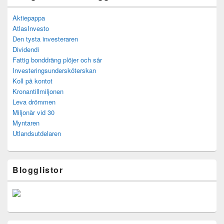
Aktiepappa
AtlasInvesto
Den tysta investeraren
Dividendi
Fattig bonddräng plöjer och sår
Investeringsundersköterskan
Koll på kontot
Kronantillmiljonen
Leva drömmen
Miljonär vid 30
Myntaren
Utlandsutdelaren
Blogglistor