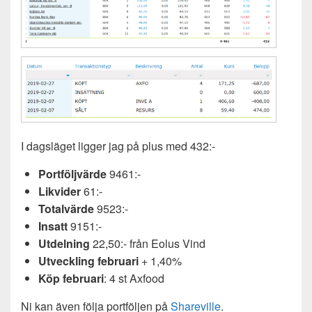
I dagsläget ligger jag på plus med 432:-
Portföljvärde
9461:-
Likvider
61:-
Totalvärde
9523:-
Insatt
9151:-
Utdelning
22,50:- från Eolus Vind
Utveckling februari
+ 1,40%
Köp
februari
: 4 st Axfood
Ni kan även följa portföljen på
Shareville
.