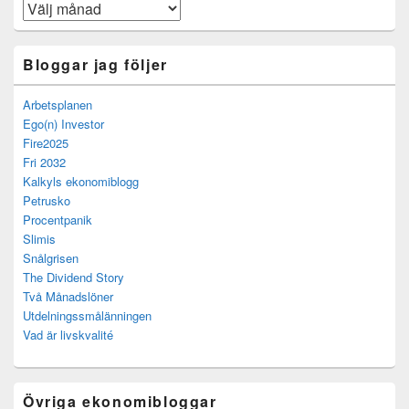
Arkiv
Bloggar jag följer
Arbetsplanen
Ego(n) Investor
Fire2025
Fri 2032
Kalkyls ekonomiblogg
Petrusko
Procentpanik
Slimis
Snålgrisen
The Dividend Story
Två Månadslöner
Utdelningssmålänningen
Vad är livskvalité
Övriga ekonomibloggar