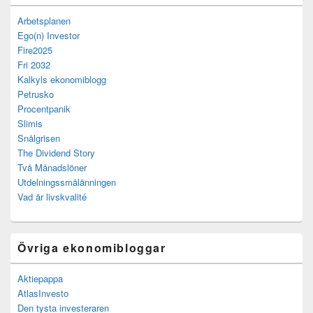
Arbetsplanen
Ego(n) Investor
Fire2025
Fri 2032
Kalkyls ekonomiblogg
Petrusko
Procentpanik
Slimis
Snålgrisen
The Dividend Story
Två Månadslöner
Utdelningssmålänningen
Vad är livskvalité
Övriga ekonomibloggar
Aktiepappa
AtlasInvesto
Den tysta investeraren