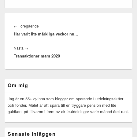
Inläggsnavigering
Föregående
←
Föregående
Har varit lite märkliga veckor nu…
inlägg:
Nästa
Nästa
→
Transaktioner mars 2020
inlägg:
Primära
Om mig
sidofältet
Widget
område
Jag är en 55+ qvinna som bloggar om sparande i utdelningsaktier
och fonder. Målet är att spara till en tryggare pension med lite
guldkant på tillvaron i form av aktieutdelningar varje månad året runt.
Senaste inläggen