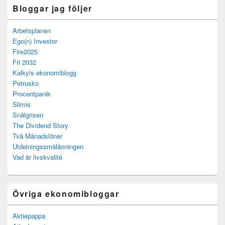
Bloggar jag följer
Arbetsplanen
Ego(n) Investor
Fire2025
Fri 2032
Kalkyls ekonomiblogg
Petrusko
Procentpanik
Slimis
Snålgrisen
The Dividend Story
Två Månadslöner
Utdelningssmålänningen
Vad är livskvalité
Övriga ekonomibloggar
Aktiepappa