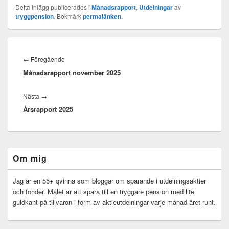
Detta inlägg publicerades i
Månadsrapport
,
Utdelningar
av
tryggpension
. Bokmärk
permalänken
.
Inläggsnavigering
Föregående
←
Föregående
Månadsrapport november 2025
inlägg:
Nästa
Nästa
→
Årsrapport 2025
inlägg:
Primära
Om mig
sidofältet
Widget
område
Jag är en 55+ qvinna som bloggar om sparande i utdelningsaktier
och fonder. Målet är att spara till en tryggare pension med lite
guldkant på tillvaron i form av aktieutdelningar varje månad året runt.