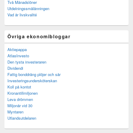
Två Månadslöner
Utdelningssmålänningen
Vad är livskvalité
Övriga ekonomibloggar
Aktiepappa
AtlasInvesto
Den tysta investeraren
Dividendi
Fattig bonddräng plöjer och sår
Investeringsundersköterskan
Koll på kontot
Kronantillmiljonen
Leva drömmen
Miljonär vid 30
Myntaren
Utlandsutdelaren