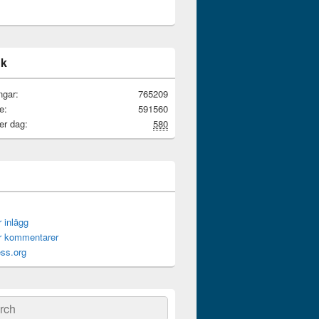
ik
ngar:
765209
e:
591560
er dag:
580
r inlägg
ör kommentarer
ss.org