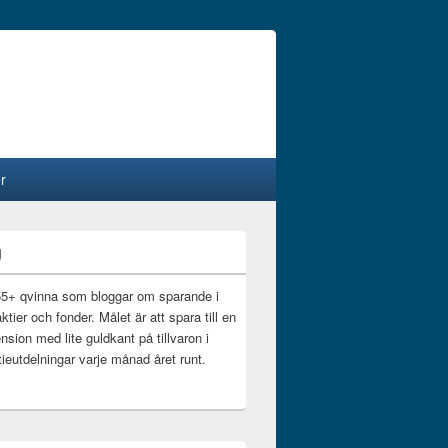
r
g
55+ qvinna som bloggar om sparande i
ktier och fonder. Målet är att spara till en
nsion med lite guldkant på tillvaron i
ieutdelningar varje månad året runt.