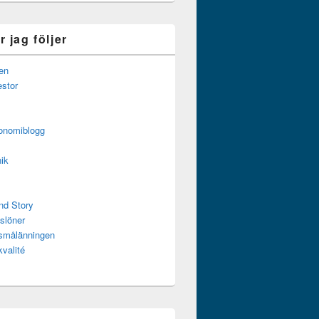
 jag följer
en
estor
onomiblogg
ik
nd Story
slöner
ssmålänningen
kvalité