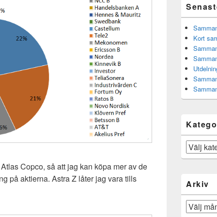
Senast
Sammanfa
Kort sam
Sammanf
Sammanf
Utdelnin
Sammanf
Sammanf
Katego
Kategorier
e Atlas Copco, så att jag kan köpa mer av de
ng på aktierna. Astra Z låter jag vara tills
Arkiv
Arkiv