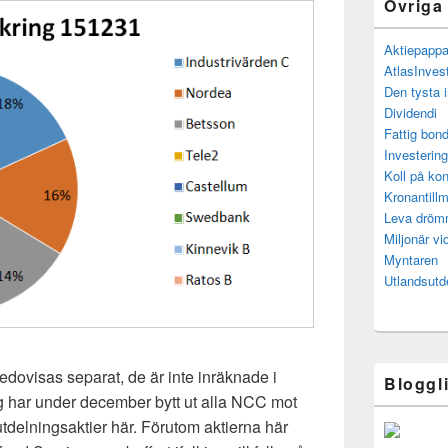
Övriga
Aktiepapp
AtlasInves
Den tysta 
Dividendi
Fattig bond
Investerin
Koll på kon
Kronantillm
Leva drö
Miljonär vi
Myntaren
Utlandsutd
edovisas separat, de är inte inräknade i
Bloggl
 har under december bytt ut alla NCC mot
utdelningsaktier här. Förutom aktierna här