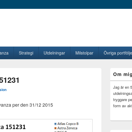
vanza
Strategi
Utdelningar
Milstolpar
Övriga portfölje
Primära
Om mi
sidofältet
51231
Widget
område
Jag är en 
sion
utdelningsa
tryggare pe
Avanza per den 31/12 2015
form av akt