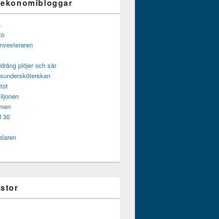
 ekonomibloggar
a
to
investeraren
dräng plöjer och sår
gsundersköterskan
tot
iljonen
mmen
d 30
elaren
istor