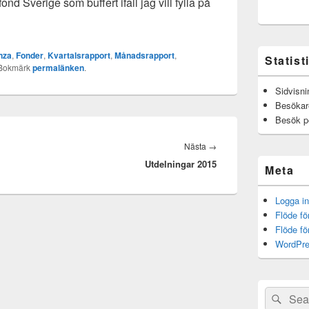
ond Sverige som buffert ifall jag vill fylla på
nza
,
Fonder
,
Kvartalsrapport
,
Månadsrapport
,
Statist
 Bokmärk
permalänken
.
Sidvisni
Besökar
Besök p
Nästa
Nästa
→
Utdelningar 2015
inlägg:
Meta
Logga in
Flöde fö
Flöde f
WordPre
Sök
Sök
efter: