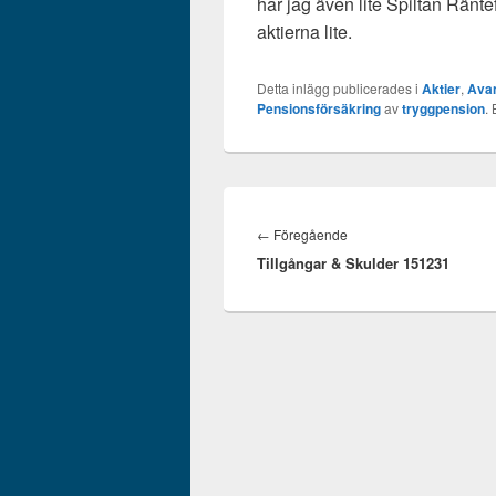
har jag även lite Spiltan Räntef
aktierna lite.
Detta inlägg publicerades i
Aktier
,
Ava
Pensionsförsäkring
av
tryggpension
.
Inläggsnavigering
Föregående
←
Föregående
Tillgångar & Skulder 151231
inlägg: