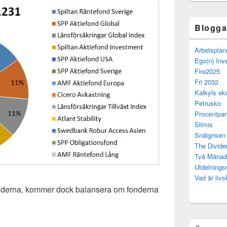
Bloggar
Arbetsplan
Ego(n) Inv
Fire2025
Fri 2032
Kalkyls ek
Petrusko
Procentpan
Slimis
Snålgrisen
The Divide
Två Månad
Utdelning
Vad är livs
fonderna, kommer dock balansera om fonderna