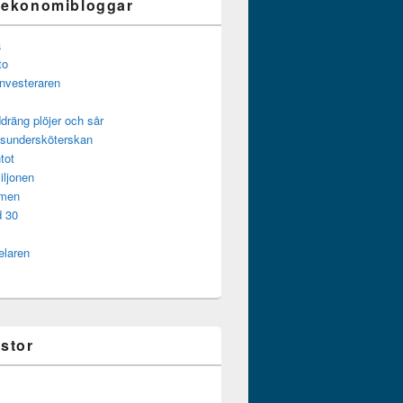
 ekonomibloggar
a
to
investeraren
dräng plöjer och sår
gsundersköterskan
tot
iljonen
mmen
d 30
elaren
istor