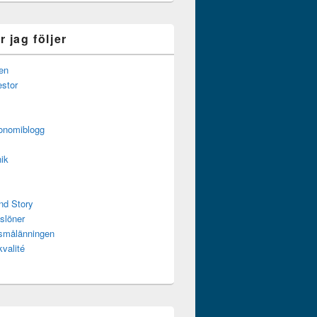
 jag följer
en
estor
onomiblogg
ik
nd Story
slöner
ssmålänningen
kvalité