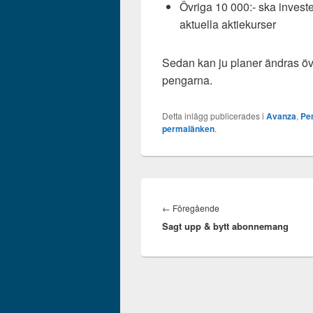
Övriga 10 000:- ska investe
aktuella aktiekurser
Sedan kan ju planer ändras över
pengarna.
Detta inlägg publicerades i
Avanza
,
Pe
permalänken
.
Inläggsnavigering
Föregående
←
Föregående
Sagt upp & bytt abonnemang
inlägg: