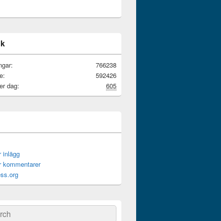
ik
ngar:
766238
e:
592426
er dag:
605
r inlägg
ör kommentarer
ss.org