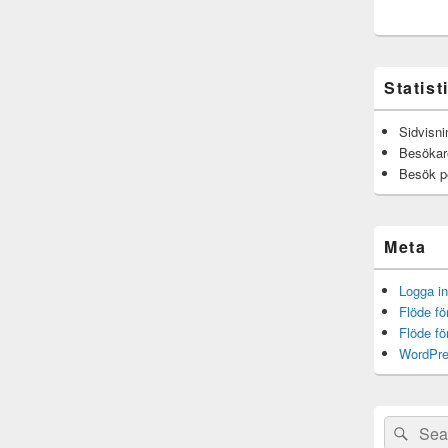
Statist
Sidvisni
Besökar
Besök p
Meta
Logga in
Flöde fö
Flöde f
WordPre
Sök
Sök
efter: