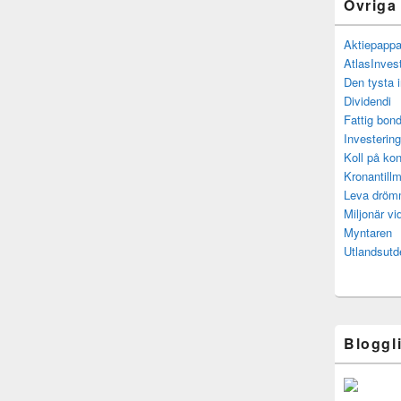
Övriga
Aktiepapp
AtlasInves
Den tysta 
Dividendi
Fattig bond
Investerin
Koll på kon
Kronantillm
Leva drö
Miljonär vi
Myntaren
Utlandsutd
Bloggl