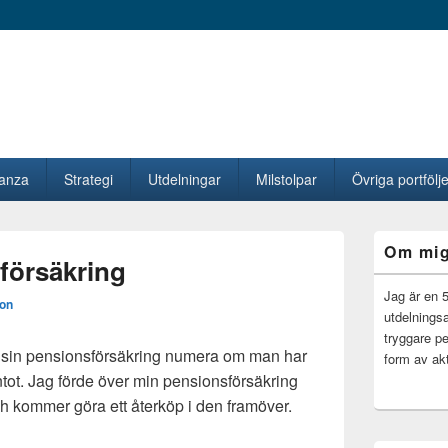
vanza
Strategi
Utdelningar
Milstolpar
Övriga portfölje
Primära
Om mi
sidofältet
försäkring
Widget
område
Jag är en 
ion
utdelningsa
tryggare pe
v sin pensionsförsäkring numera om man har
form av akt
tot. Jag förde över min pensionsförsäkring
och kommer göra ett återköp i den framöver.