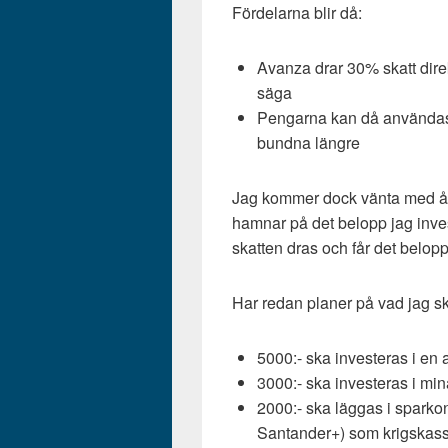
Fördelarna blir då:
Avanza drar 30% skatt direk
säga
Pengarna kan då användas til
bundna längre
Jag kommer dock vänta med åter
hamnar på det belopp jag inves
skatten dras och får det belopp
Har redan planer på vad jag sk
5000:- ska investeras i en
3000:- ska investeras i min
2000:- ska läggas i sparko
Santander+) som krigskas