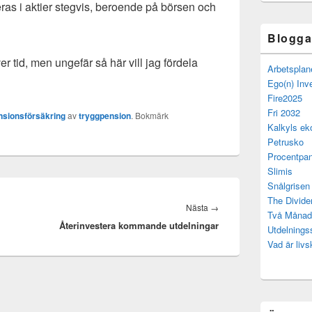
ras i aktier stegvis, beroende på börsen och
Bloggar
 tid, men ungefär så här vill jag fördela
Arbetsplan
Ego(n) Inv
Fire2025
Fri 2032
nsionsförsäkring
av
tryggpension
. Bokmärk
Kalkyls ek
Petrusko
Procentpan
Slimis
Snålgrisen
The Divide
Nästa
Nästa
→
Två Månad
Återinvestera kommande utdelningar
inlägg:
Utdelning
Vad är livs