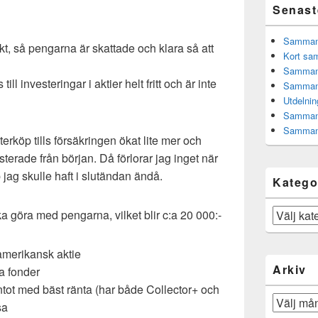
Senast
Sammanfa
t, så pengarna är skattade och klara så att
Kort sam
Sammanf
l investeringar i aktier helt fritt och är inte
Sammanf
Utdelnin
Sammanf
Sammanf
köp tills försäkringen ökat lite mer och
terade från början. Då förlorar jag inget när
 jag skulle haft i slutändan ändå.
Katego
Kategorier
a göra med pengarna, vilket blir c:a 20 000:-
 amerikansk aktie
Arkiv
a fonder
ntot med bäst ränta (har både Collector+ och
Arkiv
sa