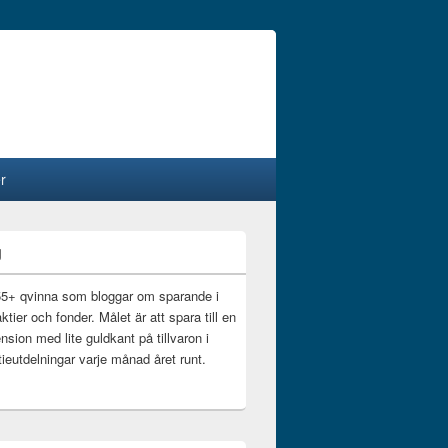
r
g
55+ qvinna som bloggar om sparande i
ktier och fonder. Målet är att spara till en
nsion med lite guldkant på tillvaron i
ieutdelningar varje månad året runt.