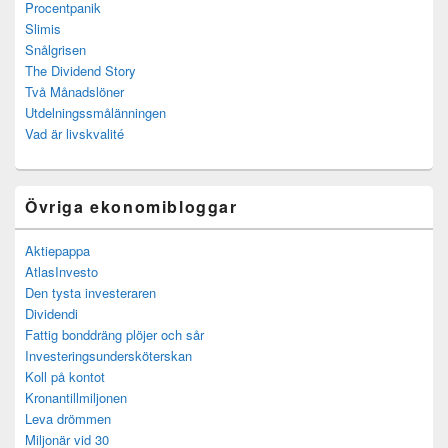
Procentpanik
Slimis
Snålgrisen
The Dividend Story
Två Månadslöner
Utdelningssmålänningen
Vad är livskvalité
Övriga ekonomibloggar
Aktiepappa
AtlasInvesto
Den tysta investeraren
Dividendi
Fattig bonddräng plöjer och sår
Investeringsundersköterskan
Koll på kontot
Kronantillmiljonen
Leva drömmen
Miljonär vid 30