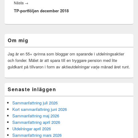
Nästa
Nästa
→
TP-portföljen december 2018
inlägg:
Primära
Om mig
sidofältet
Widget
område
Jag är en 55+ qvinna som bloggar om sparande i utdelningsaktier
och fonder. Målet är att spara till en tryggare pension med lite
guldkant på tillvaron i form av aktieutdelningar varje månad året runt.
Senaste inläggen
Sammanfattning juli 2026
Kort sammanfattning juni 2026
Sammanfattning maj 2026
Sammanfattning april 2026
Utdelningar april 2026
Sammanfattning mars 2026