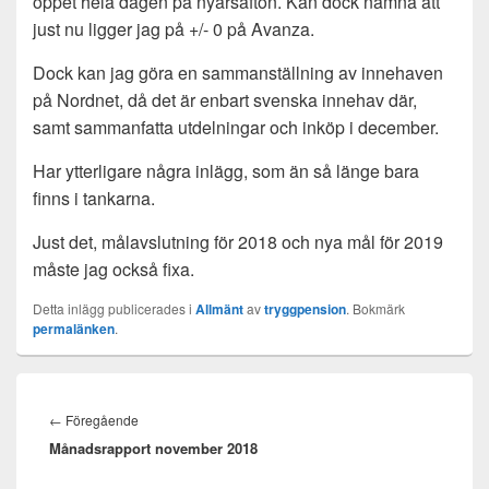
öppet hela dagen på nyårsafton. Kan dock nämna att
just nu ligger jag på +/- 0 på Avanza.
Dock kan jag göra en sammanställning av innehaven
på Nordnet, då det är enbart svenska innehav där,
samt sammanfatta utdelningar och inköp i december.
Har ytterligare några inlägg, som än så länge bara
finns i tankarna.
Just det, målavslutning för 2018 och nya mål för 2019
måste jag också fixa.
Detta inlägg publicerades i
Allmänt
av
tryggpension
. Bokmärk
permalänken
.
Inläggsnavigering
Föregående
←
Föregående
Månadsrapport november 2018
inlägg: