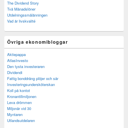
The Dividend Story
Två Månadslöner
Utdelningssmålänningen
Vad är livskvalité
Övriga ekonomibloggar
Aktiepappa
AtlasInvesto
Den tysta investeraren
Dividendi
Fattig bonddräng plöjer och sår
Investeringsundersköterskan
Koll på kontot
Kronantillmiljonen
Leva drömmen
Miljonär vid 30
Myntaren
Utlandsutdelaren