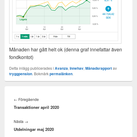
Månaden har gått helt ok (denna graf innefattar även
fondkontot)
Detta inlägg publicerades i
Avanza
,
Innehav
,
Månadsrapport
av
tryggpension
. Bokmärk
permalänken
.
Inläggsnavigering
Föregående
←
Föregående
Transaktioner april 2020
inlägg:
Nästa
Nästa
→
Utdelningar maj 2020
inlägg: