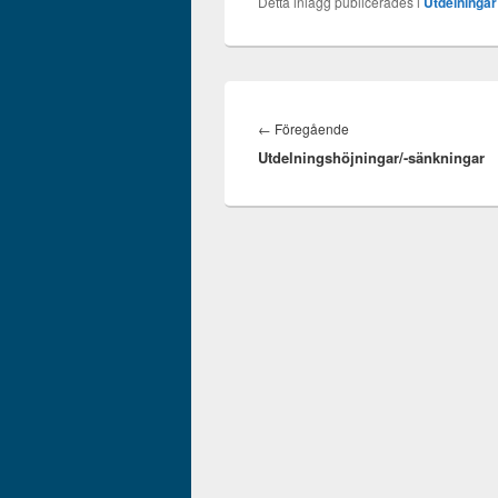
Detta inlägg publicerades i
Utdelningar
Inläggsnavigering
Föregående
←
Föregående
Utdelningshöjningar/-sänkningar
inlägg: