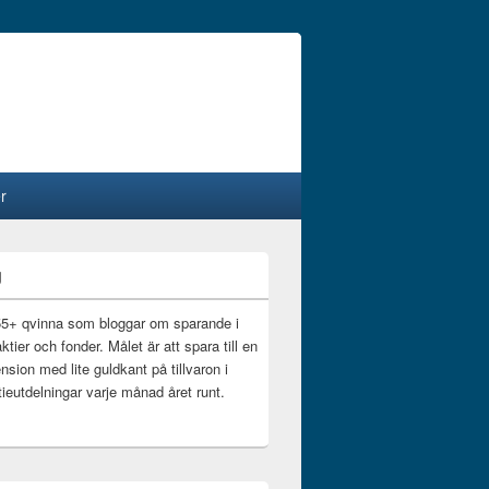
r
g
55+ qvinna som bloggar om sparande i
ktier och fonder. Målet är att spara till en
nsion med lite guldkant på tillvaron i
ieutdelningar varje månad året runt.