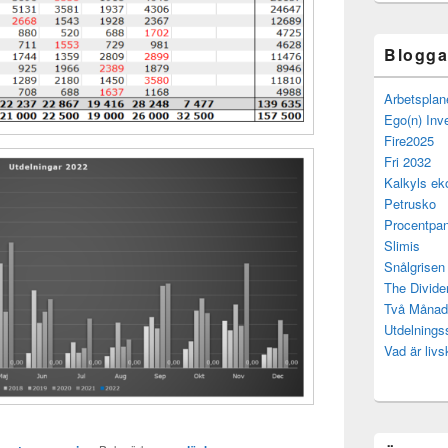
Bloggar
Arbetsplan
Ego(n) Inv
Fire2025
Fri 2032
Kalkyls ek
Petrusko
Procentpan
Slimis
Snålgrisen
The Divide
Två Månad
Utdelning
Vad är livs