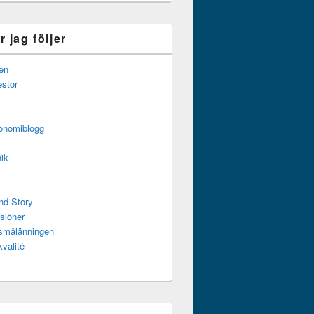
 jag följer
en
estor
onomiblogg
ik
nd Story
slöner
ssmålänningen
kvalité