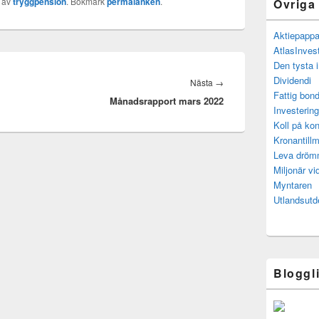
av
tryggpension
. Bokmärk
permalänken
.
Övriga
Aktiepapp
AtlasInves
Den tysta 
Dividendi
Nästa
Nästa
→
Fattig bond
Månadsrapport mars 2022
inlägg:
Investerin
Koll på kon
Kronantillm
Leva drö
Miljonär vi
Myntaren
Utlandsutd
Bloggl