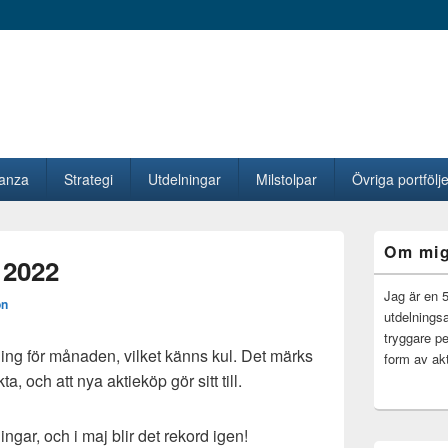
vanza
Strategi
Utdelningar
Milstolpar
Övriga portfölje
Primära
Om mi
sidofältet
 2022
Widget
område
Jag är en 
on
utdelningsa
tryggare pe
ning för månaden, vilket känns kul. Det märks
form av akt
ta, och att nya aktieköp gör sitt till.
lningar, och i maj blir det rekord igen!