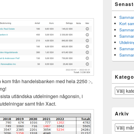
Senast
Sammanfa
Kort sam
Sammanf
Sammanf
Utdelnin
Sammanf
Sammanf
Katego
en kom från handelsbanken med hela 2250 :-,
ing!
Kategorier
sista utländska utdelningen någonsin, i
 utdelningar samt från Xact.
Arkiv
Arkiv