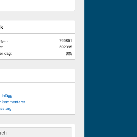
ik
ngar:
765851
e:
592095
er dag:
605
r inlägg
ör kommentarer
ss.org