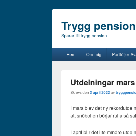
Trygg pension
Sparar till trygg pension
Primär
Hem
Om mig
Portföljer A
meny
Utdelningar mars
Skrevs den
3 april 2022
av
tryggpensi
I mars blev det ny rekordutdel
att snöbollen börjar rulla så sak
I april blir det lite mindre utde