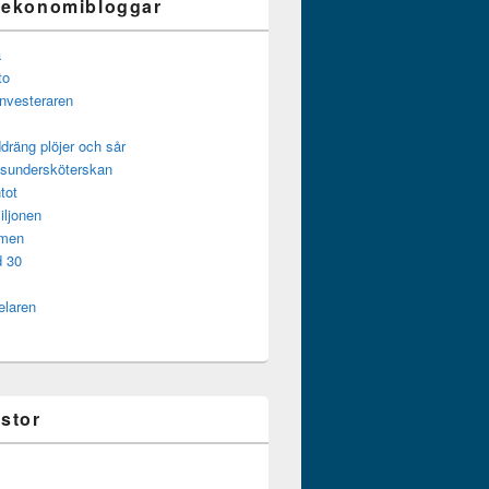
 ekonomibloggar
a
to
investeraren
dräng plöjer och sår
gsundersköterskan
tot
iljonen
mmen
d 30
elaren
istor