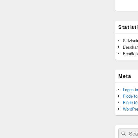
Statist
Sidvisni
Besökar
Besök p
Meta
Logga in
Flöde fö
Flöde f
WordPre
Sök
Sök
efter: