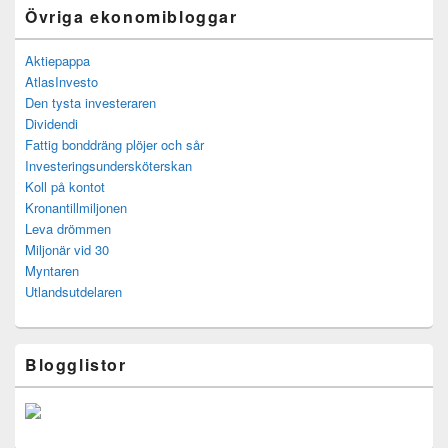
Övriga ekonomibloggar
Aktiepappa
AtlasInvesto
Den tysta investeraren
Dividendi
Fattig bonddräng plöjer och sår
Investeringsundersköterskan
Koll på kontot
Kronantillmiljonen
Leva drömmen
Miljonär vid 30
Myntaren
Utlandsutdelaren
Blogglistor