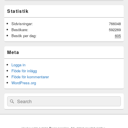
Statistik
Sidvisningar:
766048
Besökare:
592269
Besök per dag:
605
Meta
Logga in
Flöde för inlägg
Flöde för kommentarer
WordPress.org
Sök
Sök
efter: