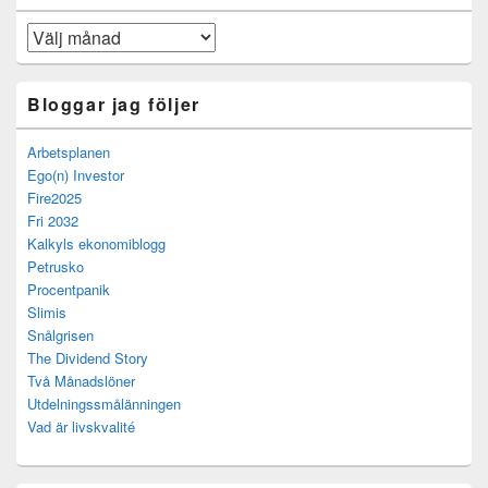
Arkiv
Bloggar jag följer
Arbetsplanen
Ego(n) Investor
Fire2025
Fri 2032
Kalkyls ekonomiblogg
Petrusko
Procentpanik
Slimis
Snålgrisen
The Dividend Story
Två Månadslöner
Utdelningssmålänningen
Vad är livskvalité