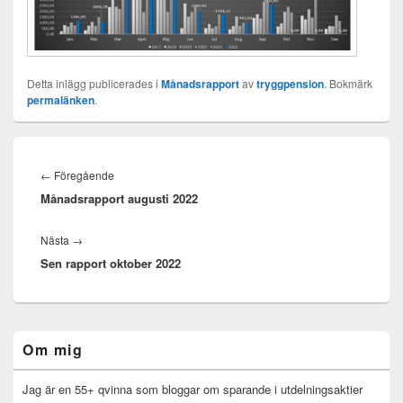
Detta inlägg publicerades i
Månadsrapport
av
tryggpension
. Bokmärk
permalänken
.
Inläggsnavigering
Föregående
←
Föregående
Månadsrapport augusti 2022
inlägg:
Nästa
Nästa
→
Sen rapport oktober 2022
inlägg:
Primära
Om mig
sidofältet
Widget
område
Jag är en 55+ qvinna som bloggar om sparande i utdelningsaktier