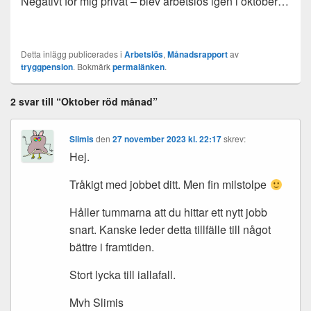
Negativt för mig privat – blev arbetslös igen i oktober…
Detta inlägg publicerades i
Arbetslös
,
Månadsrapport
av
tryggpension
. Bokmärk
permalänken
.
2 svar till “Oktober röd månad”
Slimis
den
27 november 2023 kl. 22:17
skrev:
Hej.
Tråkigt med jobbet ditt. Men fin milstolpe
Håller tummarna att du hittar ett nytt jobb
snart. Kanske leder detta tillfälle till något
bättre i framtiden.
Stort lycka till iallafall.
Mvh Slimis