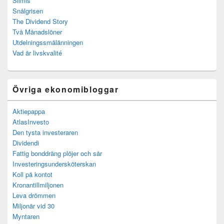
Slimis
Snålgrisen
The Dividend Story
Två Månadslöner
Utdelningssmålänningen
Vad är livskvalité
Övriga ekonomibloggar
Aktiepappa
AtlasInvesto
Den tysta investeraren
Dividendi
Fattig bonddräng plöjer och sår
Investeringsundersköterskan
Koll på kontot
Kronantillmiljonen
Leva drömmen
Miljonär vid 30
Myntaren