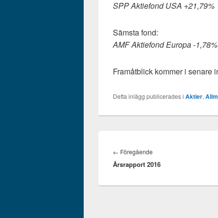
SPP Aktiefond USA +21,79%
Sämsta fond:
AMF Aktiefond Europa -1,78%
Framåtblick kommer i senare i
Detta inlägg publicerades i
Aktier
,
Allm
Inläggsnavigering
Föregående
←
Föregående
Årsrapport 2016
inlägg: