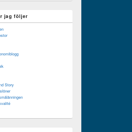
 jag följer
en
estor
onomiblogg
ik
nd Story
slöner
ssmålänningen
kvalité