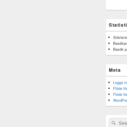
Statist
Sidvisni
Besökar
Besök p
Meta
Logga in
Flöde fö
Flöde f
WordPre
Sök
Sök
efter: