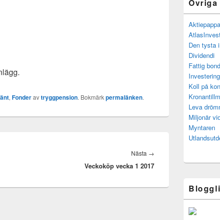
Övriga
Aktiepapp
AtlasInves
Den tysta 
Dividendi
Fattig bond
nlägg.
Investerin
Koll på kon
Kronantillm
änt
,
Fonder
av
tryggpension
. Bokmärk
permalänken
.
Leva drö
Miljonär vi
Myntaren
Utlandsutd
Nästa
Nästa
→
Veckoköp vecka 1 2017
inlägg:
Bloggl