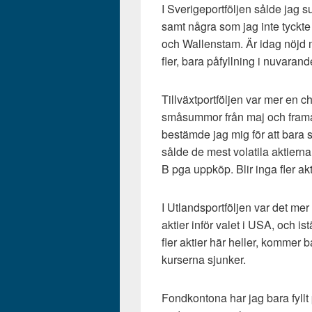
I Sverigeportföljen sålde ja
samt några som jag inte tyckte
och Wallenstam. Är idag nöjd me
fler, bara påfyllning i nuvaran
Tillväxtportföljen var mer en c
småsummor från maj och framåt, 
bestämde jag mig för att bara s
sålde de mest volatila aktierna
B pga uppköp. Blir inga fler akt
I Utlandsportföljen var det mer
aktier inför valet i USA, och is
fler aktier här heller, kommer 
kurserna sjunker.
Fondkontona har jag bara fyllt 