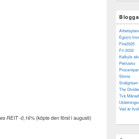
Bloggar
Arbetsplan
Ego(n) Inv
Fire2025
Fri 2032
Kalkyls ek
Petrusko
Procentpan
Slimis
Snålgrisen
The Divide
Två Månad
Utdelning
Vad är livs
ies REIT -0,16%
(köpte den först i augusti)