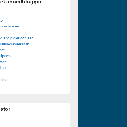
 ekonomibloggar
a
to
investeraren
dräng plöjer och sår
gsundersköterskan
tot
iljonen
mmen
d 30
elaren
istor