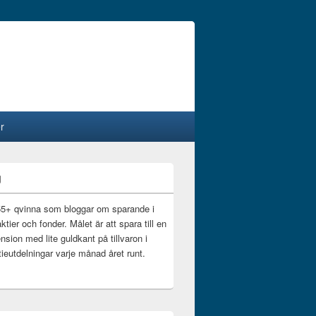
r
g
55+ qvinna som bloggar om sparande i
ktier och fonder. Målet är att spara till en
nsion med lite guldkant på tillvaron i
ieutdelningar varje månad året runt.