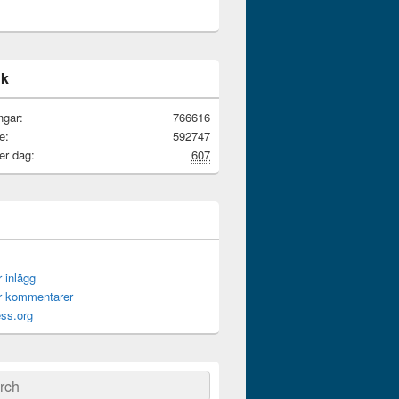
ik
ngar:
766616
e:
592747
er dag:
607
r inlägg
ör kommentarer
ss.org