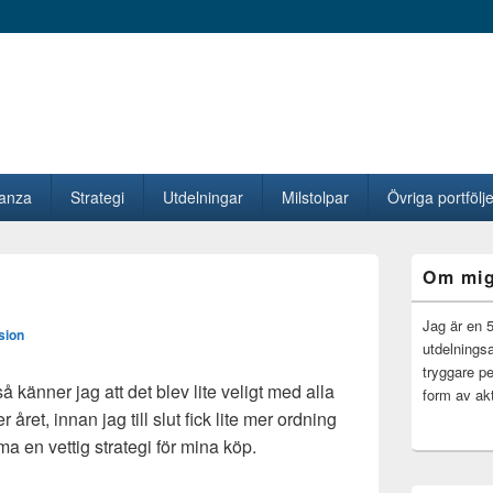
vanza
Strategi
Utdelningar
Milstolpar
Övriga portfölje
Primära
Om mi
sidofältet
Widget
område
Jag är en 
sion
utdelningsa
tryggare pe
 känner jag att det blev lite veligt med alla
form av akt
året, innan jag till slut fick lite mer ordning
ma en vettig strategi för mina köp.