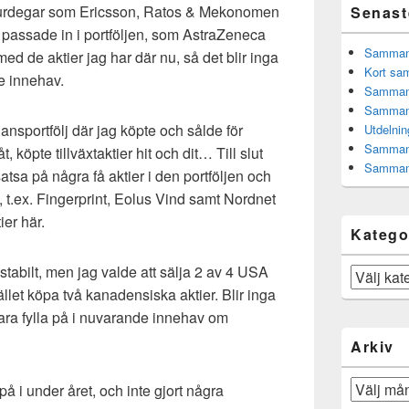
g surdegar som Ericsson, Ratos & Mekonomen
Senast
 passade in i portföljen, som AstraZeneca
Sammanfa
d de aktier jag har där nu, så det blir inga
Kort sam
de innehav.
Sammanf
Sammanf
hansportfölj där jag köpte och sålde för
Utdelnin
Sammanf
köpte tillväxtaktier hit och dit… Till slut
Sammanf
atsa på några få aktier i den portföljen och
, t.ex. Fingerprint, Eolus Vind samt Nordnet
ier här.
Katego
 stabilt, men jag valde att sälja 2 av 4 USA
Kategorier
tället köpa två kanadensiska aktier. Blir inga
bara fylla på i nuvarande innehav om
Arkiv
Arkiv
på i under året, och inte gjort några