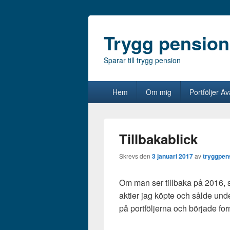
Trygg pension
Sparar till trygg pension
Primär
Hem
Om mig
Portföljer A
meny
Tillbakablick
Skrevs den
3 januari 2017
av
tryggpen
Om man ser tillbaka på 2016, så
aktier jag köpte och sålde under 
på portföljerna och började for