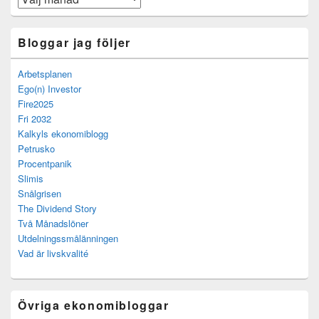
Bloggar jag följer
Arbetsplanen
Ego(n) Investor
Fire2025
Fri 2032
Kalkyls ekonomiblogg
Petrusko
Procentpanik
Slimis
Snålgrisen
The Dividend Story
Två Månadslöner
Utdelningssmålänningen
Vad är livskvalité
Övriga ekonomibloggar