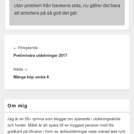
utan problem från bankens sida, nu gäller det bara
att amortera på så gott det går.
Inläggsnavigering
Föregående
←
Föregående
Preliminära utdelningar 2017
inlägg:
Nästa
Nästa
→
Många köp vecka 8
inlägg:
Primära
Om mig
sidofältet
Widget
område
Jag är en 55+ qvinna som bloggar om sparande i utdelningsaktier
och fonder. Målet är att spara till en tryggare pension med lite
guldkant på tillvaron i form av aktieutdelningar varje månad året runt.