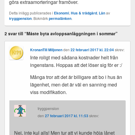
göra extraamorteringar framöver.
Detta inlägg publicerades i
Ekonomi
,
Hus & trädgård
,
Lån
av
tryggpension
. Bokmärk
permalänken
.
2 svar till “Måste byta avloppsanläggningen i sommar”
KronanTill Miljonen
den
22 februari 2017 kl. 22:04
skrev:
Inte roligt med sådana kostnader helt från
ingenstans. Hoppas att det löser sig för er :/
Många tror att det är billigare att bo i hus än
lägenhet, men det är väl en sanning med
viss modifikation.
tryggpension
den
27 februari 2017 kl. 11:53
skrev:
Nej, inte kul alls! Men tur att vi kunde höja lånet