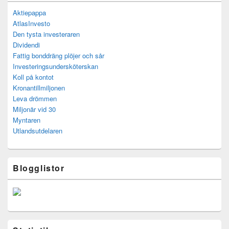
Aktiepappa
AtlasInvesto
Den tysta investeraren
Dividendi
Fattig bonddräng plöjer och sår
Investeringsundersköterskan
Koll på kontot
Kronantillmiljonen
Leva drömmen
Miljonär vid 30
Myntaren
Utlandsutdelaren
Blogglistor