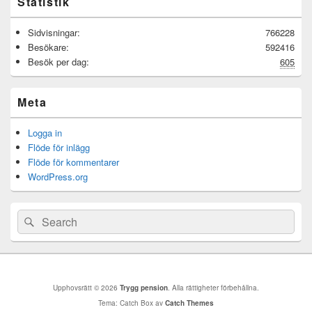
Statistik
Sidvisningar:
766228
Besökare:
592416
Besök per dag:
605
Meta
Logga in
Flöde för inlägg
Flöde för kommentarer
WordPress.org
Sök
Sök
efter:
Upphovsrätt © 2026
Trygg pension
. Alla rättigheter förbehållna.
Tema: Catch Box av
Catch Themes