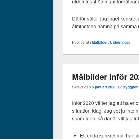
utdelningshöjningar förbättrar
Därför sätter jag inget konkret 
åtminstone hamna på samma ni
Publicerat i
Målbilder
,
Utdelningar
Målbilder inför 2
Skrevs den
5 januari 2020
av
tryggpen
Inför 2020 väljer jag att ha e
situation idag. Jag vet ju inte n
spara igen, så därför vill jag int
Ett enda konkret mål har jag