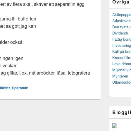
Övriga
t av flera skäl, skriver ett separat inlägg
Aktiepapp
arna till bufferten
AtlasInves
net så gott jag kan
Den tysta 
Dividendi
Fattig bond
ilder också:
Investerin
Koll på kon
ningen igen
Kronantillm
Leva drö
i veckan
Miljonär vi
g gillar, t.ex. målarböcker, läsa, fotografera
Myntaren
Utlandsutd
lbilder
,
Sparande
Bloggl