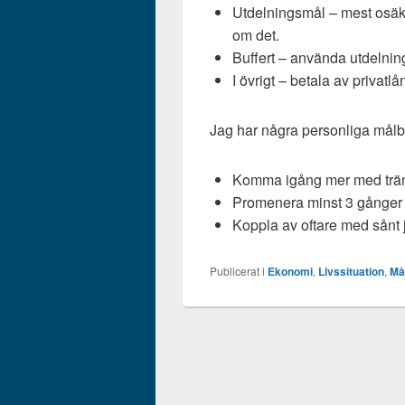
Utdelningsmål – mest osäker
om det.
Buffert – använda utdelning
I övrigt – betala av privatlå
Jag har några personliga målb
Komma igång mer med trä
Promenera minst 3 gånger 
Koppla av oftare med sånt ja
Publicerat i
Ekonomi
,
Livssituation
,
Må