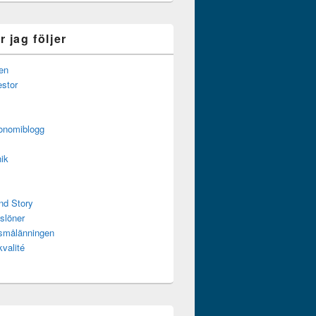
 jag följer
en
estor
onomiblogg
ik
nd Story
slöner
ssmålänningen
kvalité