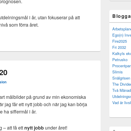
 prognosen.
Bloggar
utdelningsmål i år, utan fokuserar på att
vå som förra året.
Arbetsplan
Ego(n) Inv
Fire2025
Fri 2032
Kalkyls ek
Petrusko
Procentpan
020
Slimis
Snålgrisen
sion
The Divide
Två Månad
nbart målbilder på grund av min ekonomiska
Utdelning
Vad är livs
är jag får ett nytt jobb och när jag kan börja
e ha siffermål i år.
 – att få ett
nytt jobb
under året!