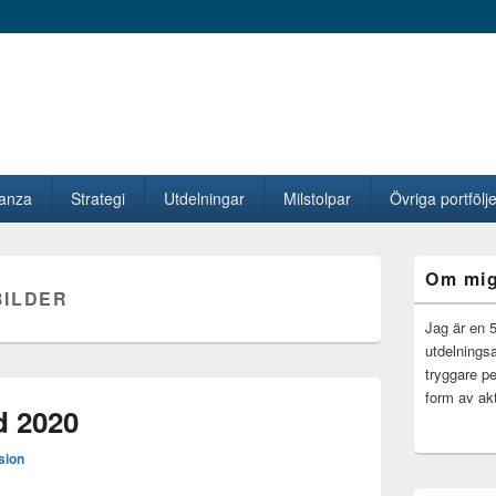
vanza
Strategi
Utdelningar
Milstolpar
Övriga portfölje
Primära
Om mi
sidofältet
BILDER
Widget
område
Jag är en 
utdelningsa
tryggare pe
form av akt
d 2020
sion