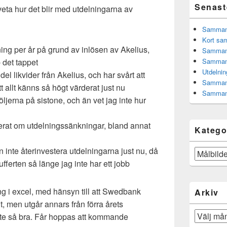
Senast
t veta hur det blir med utdelningarna av
Sammanfa
Kort sam
ing per år på grund av inlösen av Akelius,
Sammanf
 det tappet
Sammanf
Utdelnin
del likvider från Akelius, och har svårt att
Sammanf
 allt känns så högt värderat just nu
Sammanf
öljerna på sistone, och än vet jag inte hur
erat om utdelningssänkningar, bland annat
Katego
n inte återinvestera utdelningarna just nu, då
Kategorier
fferten så länge jag inte har ett jobb
ng i excel, med hänsyn till att Swedbank
Arkiv
, men utgår annars från förra årets
Arkiv
nte så bra. Får hoppas att kommande