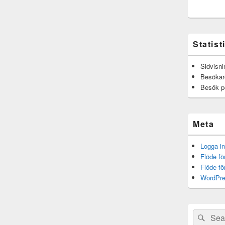
Statist
Sidvisni
Besökar
Besök p
Meta
Logga in
Flöde fö
Flöde f
WordPre
Sök
Sök
efter: