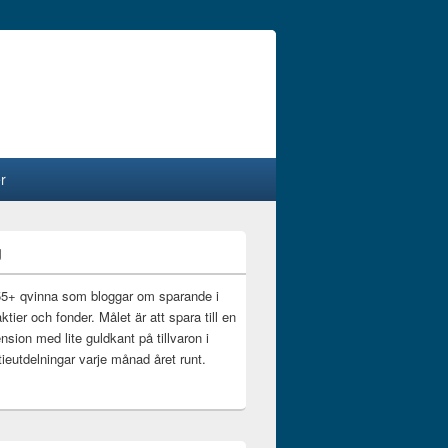
r
g
55+ qvinna som bloggar om sparande i
ktier och fonder. Målet är att spara till en
nsion med lite guldkant på tillvaron i
ieutdelningar varje månad året runt.