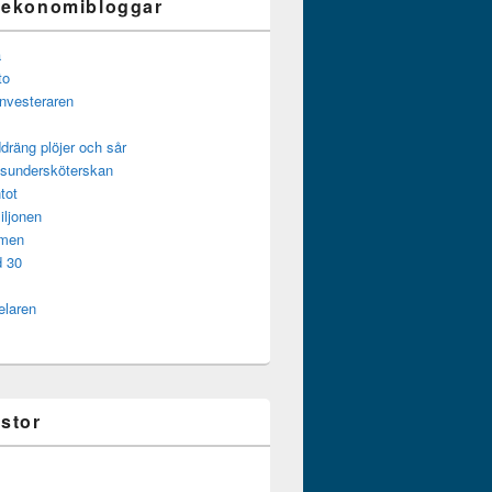
 ekonomibloggar
a
to
investeraren
dräng plöjer och sår
gsundersköterskan
tot
iljonen
mmen
d 30
elaren
istor