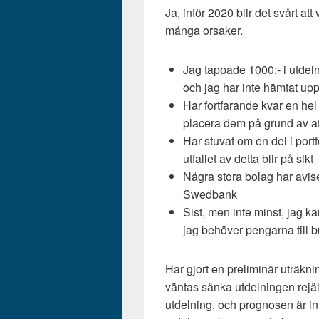
Ja, inför 2020 blir det svårt at
många orsaker.
Jag tappade 1000:- i utdeln
och jag har inte hämtat upp
Har fortfarande kvar en hel 
placera dem på grund av att
Har stuvat om en del i portf
utfallet av detta blir på sikt
Några stora bolag har avis
Swedbank
Sist, men inte minst, jag ka
jag behöver pengarna till bu
Har gjort en preliminär uträkni
väntas sänka utdelningen rejält
utdelning, och prognosen är i