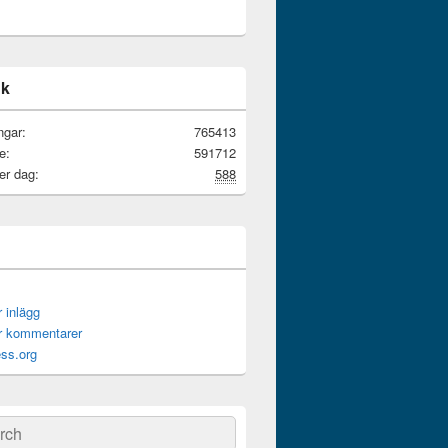
ik
ngar:
765413
e:
591712
er dag:
588
r inlägg
ör kommentarer
ss.org