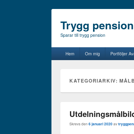
Trygg pension
Sparar till trygg pension
Primär
Hem
Om mig
Portföljer A
meny
KATEGORIARKIV:
MÅL
Utdelningsmålbil
Skrevs den
6 januari 2020
av
tryggpen