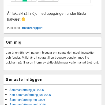
Är faktiskt rätt nöjd med uppgången under första
halvåret
Publicerat i
Halvårsrapport
Primära
Om mig
sidofältet
Widget
område
Jag är en 55+ qvinna som bloggar om sparande i utdelningsaktier
och fonder. Målet är att spara till en tryggare pension med lite
guldkant på tillvaron i form av aktieutdelningar varje månad året runt.
Senaste inläggen
Sammanfattning juli 2026
Kort sammanfattning juni 2026
Sammanfattning maj 2026
Sammanfattning april 2026