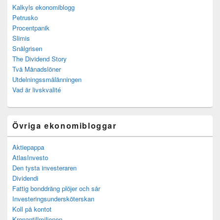
Kalkyls ekonomiblogg
Petrusko
Procentpanik
Slimis
Snålgrisen
The Dividend Story
Två Månadslöner
Utdelningssmålänningen
Vad är livskvalité
Övriga ekonomibloggar
Aktiepappa
AtlasInvesto
Den tysta investeraren
Dividendi
Fattig bonddräng plöjer och sår
Investeringsundersköterskan
Koll på kontot
Kronantillmiljonen