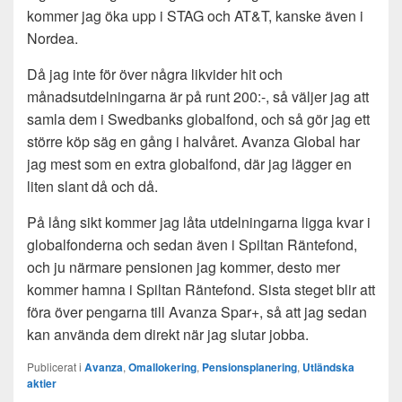
kommer jag öka upp i STAG och AT&T, kanske även i
Nordea.
Då jag inte för över några likvider hit och
månadsutdelningarna är på runt 200:-, så väljer jag att
samla dem i Swedbanks globalfond, och så gör jag ett
större köp säg en gång i halvåret. Avanza Global har
jag mest som en extra globalfond, där jag lägger en
liten slant då och då.
På lång sikt kommer jag låta utdelningarna ligga kvar i
globalfonderna och sedan även i Spiltan Räntefond,
och ju närmare pensionen jag kommer, desto mer
kommer hamna i Spiltan Räntefond. Sista steget blir att
föra över pengarna till Avanza Spar+, så att jag sedan
kan använda dem direkt när jag slutar jobba.
Publicerat i
Avanza
,
Omallokering
,
Pensionsplanering
,
Utländska
aktier