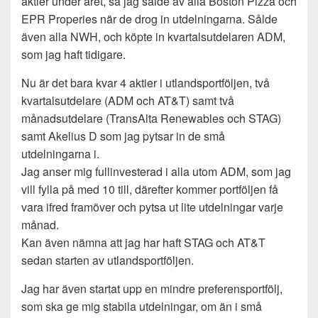
aktier under året, så jag sålde av alla Boston Pizza och
EPR Properies när de drog in utdelningarna. Sålde
även alla NWH, och köpte in kvartalsutdelaren ADM,
som jag haft tidigare.
Nu är det bara kvar 4 aktier i utlandsportföljen, två
kvartalsutdelare (ADM och AT&T) samt två
månadsutdelare (TransAlta Renewables och STAG)
samt Akelius D som jag pytsar in de små
utdelningarna i.
Jag anser mig fullinvesterad i alla utom ADM, som jag
vill fylla på med 10 till, därefter kommer portföljen få
vara ifred framöver och pytsa ut lite utdelningar varje
månad.
Kan även nämna att jag har haft STAG och AT&T
sedan starten av utlandsportföljen.
Jag har även startat upp en mindre preferensportfölj,
som ska ge mig stabila utdelningar, om än i små