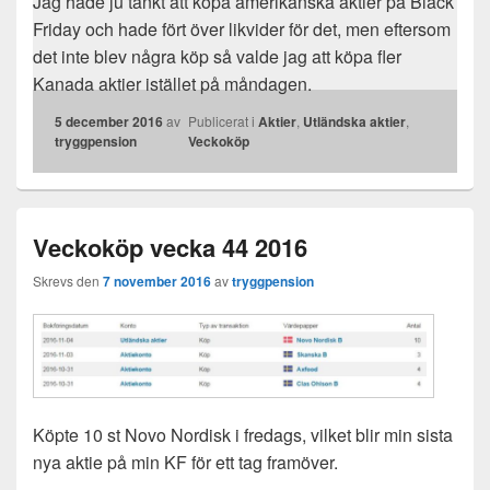
Jag hade ju tänkt att köpa amerikanska aktier på Black
Friday och hade fört över likvider för det, men eftersom
det inte blev några köp så valde jag att köpa fler
Kanada aktier istället på måndagen.
5 december 2016
av
Publicerat i
Aktier
,
Utländska aktier
,
tryggpension
Veckoköp
Veckoköp vecka 44 2016
Skrevs den
7 november 2016
av
tryggpension
Köpte 10 st Novo Nordisk i fredags, vilket blir min sista
nya aktie på min KF för ett tag framöver.