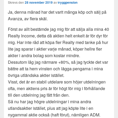
Skrevs den
28 november 2019
av
tryggpension
Ja, denna månad har det varit många köp och sälj på
Avanza, av flera skäl.
Först av allt bestämde jag mig för att sälja alla mina 40
Realty Income, detta då aktien helt enkelt är för dyr för
mig. Har inte råd att köpa fler Realty med tanke på hur
lite jag sparar i aktier varje månad, köper hellre fler
aktier i andra bolag som kostar mindre.
Dessutom låg jag närmare +80%, så jag tyckte det var
bättre att ta hem vinsten och lägga pengarna i mina
övriga utländska aktier istället.
Visst, det är en stabil utdelare som höjer utdelningen
ofta, men aktiens pris är för högt för mig i förhållande
till den utdelning jag fått från den.
Så nu har jag högre utdelningar i mina andra
utlandsaktier istället, plus att jag köpte lite i en
nygammal aktie också (haft förut), nämligen ADM.