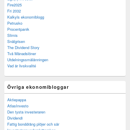
Fire2025
Fri 2032
Kalkyls ekonomiblogg
Petrusko
Procentpanik
Slimis
Snålgrisen
The Dividend Story
Två Månadslöner
Utdelningssmålänningen
Vad är livskvalité
Övriga ekonomibloggar
Aktiepappa
AtlasInvesto
Den tysta investeraren
Dividendi
Fattig bonddräng plöjer och sår