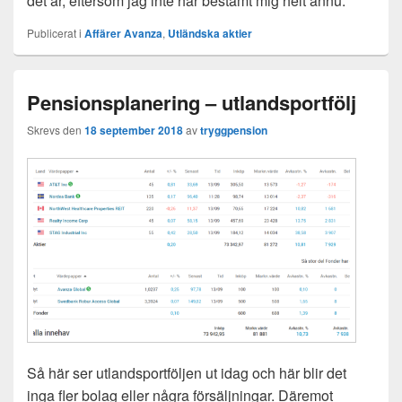
det är, eftersom jag inte har bestämt mig helt ännu.
Publicerat i
Affärer Avanza
,
Utländska aktier
Pensionsplanering – utlandsportfölj
Skrevs den
18 september 2018
av
tryggpension
Så här ser utlandsportföljen ut idag och här blir det
inga fler bolag eller några försäljningar. Däremot