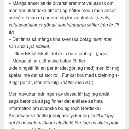
– Många anser att de diversifierar mot valutarisk om
man har utländska aktier (jag håller med ) men anser
också att man exponerar sig för valutarisk. (
precis,
valutavariationer gör att utdelningarna skiftar från år till
år
)
– Det finns så många fina svenska bolag
(som man
kan satsa på istället)
.
– Utländsk källskatt, det är ju bara jobbigt . (
jupp
)
– Många gillar utländska bolag för fler
utdelningstillfällen per år (det gör jag med) men för mig
spelar inte det så stor roll. Funkar bra med utdelning 1-
2 ggr per år, stör inte mig. (
håller med där
)
Men huvudanledningen av dessa får jag jag ändå
säga beror på att jag finner det enklare att hitta
information om svenska bolag (och Nordiska)
Amerikanska är lite jobbigare tycker jag. (
mitt tillägg:
det är dessutom lättare att förstå företagens aktiespråk