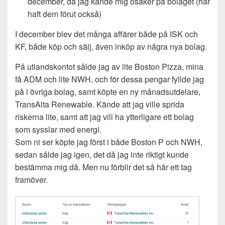
december, då jag kände mig osäker på bolaget (har
haft dem förut också)
I december blev det många affärer både på ISK och
KF, både köp och sälj, även inköp av några nya bolag.
På utlandskontot sålde jag av lite Boston Pizza, mina
få ADM och lite NWH, och för dessa pengar fyllde jag
på i övriga bolag, samt köpte en ny månadsutdelare,
TransAlta Renewable. Kände att jag ville sprida
riskerna lite, samt att jag vill ha ytterligare ett bolag
som sysslar med energi.
Som ni ser köpte jag först i både Boston P och NWH,
sedan sålde jag igen, det då jag inte riktigt kunde
bestämma mig då. Men nu förblir det så här ett tag
framöver.