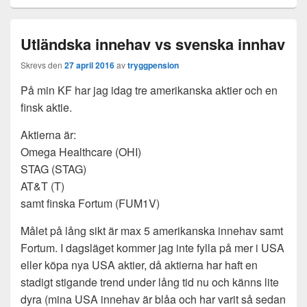
Utländska innehav vs svenska innhav
Skrevs den
27 april 2016
av
tryggpension
På min KF har jag idag tre amerikanska aktier och en
finsk aktie.
Aktierna är:
Omega Healthcare (OHI)
STAG (STAG)
AT&T (T)
samt finska Fortum (FUM1V)
Målet på lång sikt är max 5 amerikanska innehav samt
Fortum. I dagsläget kommer jag inte fylla på mer i USA
eller köpa nya USA aktier, då aktierna har haft en
stadigt stigande trend under lång tid nu och känns lite
dyra (mina USA innehav är blåa och har varit så sedan