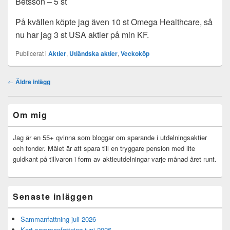
Betsson – 5 st
På kvällen köpte jag även 10 st Omega Healthcare, så
nu har jag 3 st USA aktier på min KF.
Publicerat i
Aktier
,
Utländska aktier
,
Veckoköp
Inläggsnavigering
←
Äldre inlägg
Primära
Om mig
sidofältet
Widget
område
Jag är en 55+ qvinna som bloggar om sparande i utdelningsaktier
och fonder. Målet är att spara till en tryggare pension med lite
guldkant på tillvaron i form av aktieutdelningar varje månad året runt.
Senaste inläggen
Sammanfattning juli 2026
Kort sammanfattning juni 2026