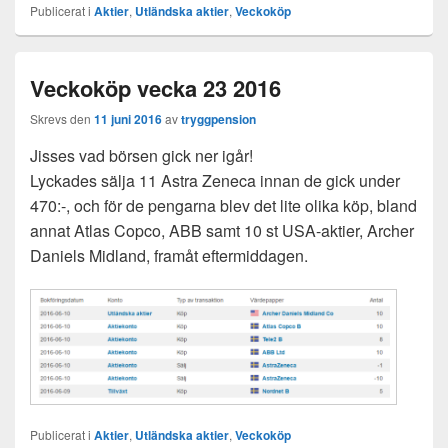
Publicerat i
Aktier
,
Utländska aktier
,
Veckoköp
Veckoköp vecka 23 2016
Skrevs den
11 juni 2016
av
tryggpension
Jisses vad börsen gick ner igår!
Lyckades sälja 11 Astra Zeneca innan de gick under
470:-, och för de pengarna blev det lite olika köp, bland
annat Atlas Copco, ABB samt 10 st USA-aktier, Archer
Daniels Midland, framåt eftermiddagen.
Publicerat i
Aktier
,
Utländska aktier
,
Veckoköp