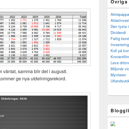
Övriga
Aktiepapp
AtlasInves
Den tysta 
Dividendi
Fattig bond
Investerin
Koll på kon
Kronantillm
Leva drö
Miljonär vi
om väntat, samma blir det i augusti.
Myntaren
kommer ge nya utdelningsrekord.
Utlandsutd
Bloggl