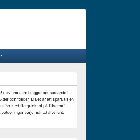
r
g
55+ qvinna som bloggar om sparande i
ktier och fonder. Målet är att spara till en
nsion med lite guldkant på tillvaron i
ieutdelningar varje månad året runt.