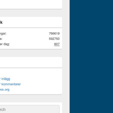
ik
ngar:
766619
e:
592750
er dag:
607
r inlägg
ör kommentarer
ss.org