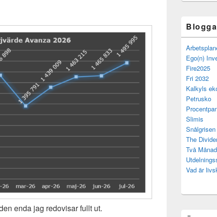
Bloggar
Arbetsplan
Ego(n) Inv
Fire2025
Fri 2032
Kalkyls ek
Petrusko
Procentpan
Slimis
Snålgrisen
The Divide
Två Månad
Utdelning
Vad är livs
den enda jag redovisar fullt ut.