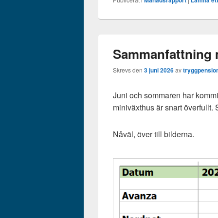
Månadsrapport
Lämna ett
Sammanfattning 
Skrevs den
3 juni 2026
av
tryggpensio
Juni och sommaren har kommit in
miniväxthus är snart överfullt. S
Nåväl, över till bilderna.