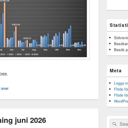
Statist
Sidvisni
Besökar
Besök p
Meta
rose.
Logga in
 svar
Flöde fö
Flöde f
WordPre
ing juni 2026
Sök
Sök
efter: