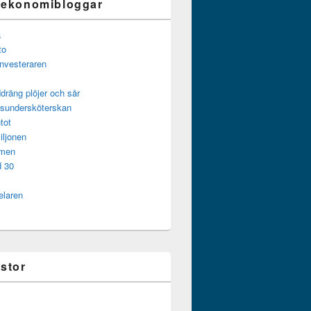
 ekonomibloggar
a
to
investeraren
dräng plöjer och sår
gsundersköterskan
tot
iljonen
mmen
d 30
elaren
istor