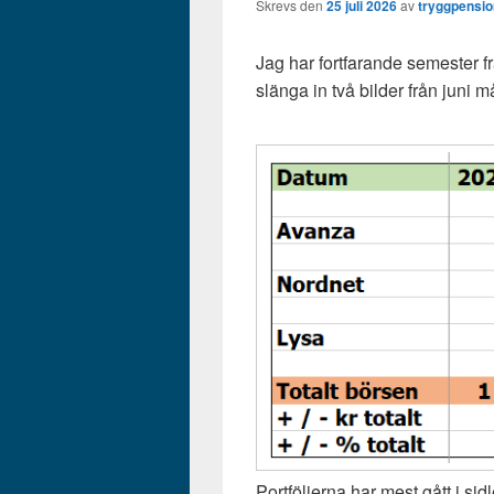
Skrevs den
25 juli 2026
av
tryggpensio
Jag har fortfarande semester f
slänga in två bilder från juni 
Portföljerna har mest gått i sid