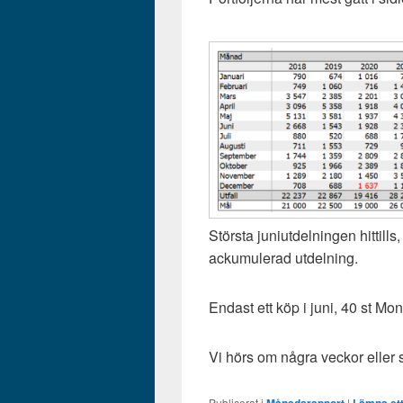
Största juniutdelningen hittil
ackumulerad utdelning.
Endast ett köp i juni, 40 st Mon
Vi hörs om några veckor eller 
Publicerat i
|