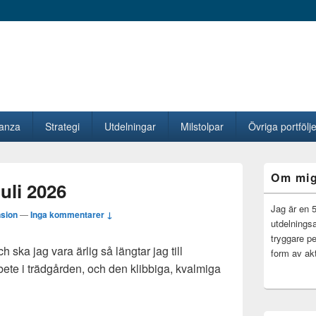
vanza
Strategi
Utdelningar
Milstolpar
Övriga portfölje
Primära
Om mi
sidofältet
uli 2026
Widget
område
Jag är en 
sion
—
Inga kommentarer ↓
utdelningsa
tryggare pe
h ska jag vara ärlig så längtar jag till
form av akt
arbete i trädgården, och den klibbiga, kvalmiga