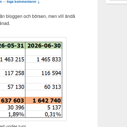
n
—
Inga kommentarer ↓
rån bloggen och börsen, men vill ändå
månad.
led under juni.