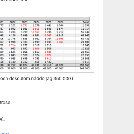
ls, och dessutom nådde jag 350 000 i
trose.
så.