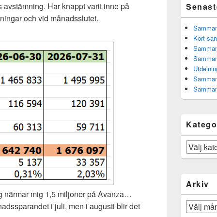
s avstämning. Har knappt varit inne på
Senast
elningar och vid månadsslutet.
Sammanfa
Kort sam
Sammanf
Sammanf
Utdelnin
Sammanf
Sammanf
Katego
Kategorier
Arkiv
ag närmar mig 1,5 miljoner på Avanza…
Arkiv
ssparandet i juli, men i augusti blir det