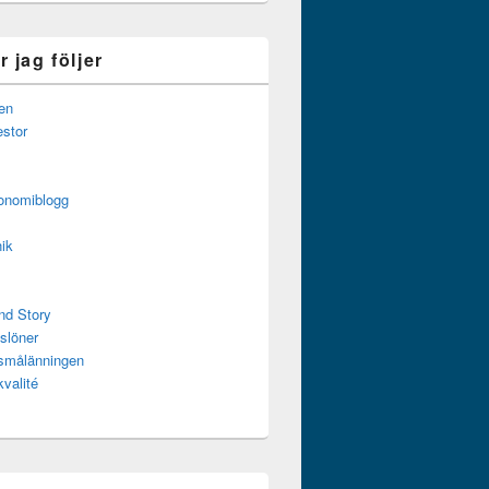
 jag följer
en
estor
onomiblogg
ik
nd Story
slöner
ssmålänningen
kvalité