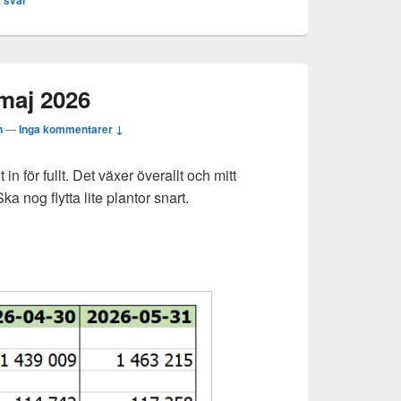
 svar
maj 2026
n
—
Inga kommentarer ↓
 för fullt. Det växer överallt och mitt
ka nog flytta lite plantor snart.