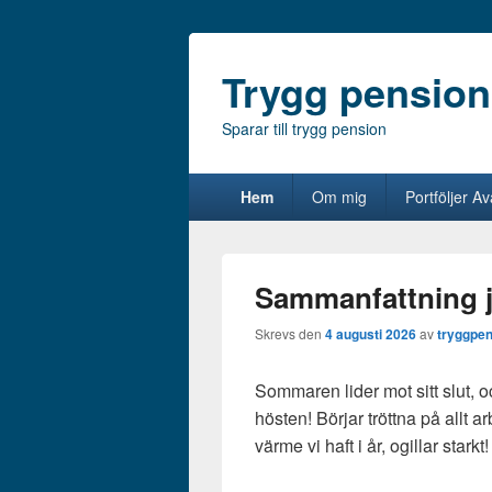
Trygg pension
Sparar till trygg pension
Primär
Hem
Om mig
Portföljer A
meny
Sammanfattning j
Skrevs den
4 augusti 2026
av
tryggpen
Sommaren lider mot sitt slut, oc
hösten! Börjar tröttna på allt 
värme vi haft i år, ogillar starkt!